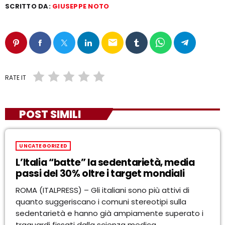
SCRITTO DA:
GIUSEPPE NOTO
email
RATE IT
POST SIMILI
UNCATEGORIZED
L’Italia “batte” la sedentarietà, media
passi del 30% oltre i target mondiali
ROMA (ITALPRESS) – Gli italiani sono più attivi di
quanto suggeriscano i comuni stereotipi sulla
sedentarietà e hanno già ampiamente superato i
traguardi fissati dalla scienza medica