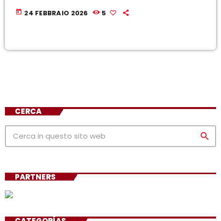
today
24 FEBBRAIO 2026
5
CERCA
search
PARTNERS