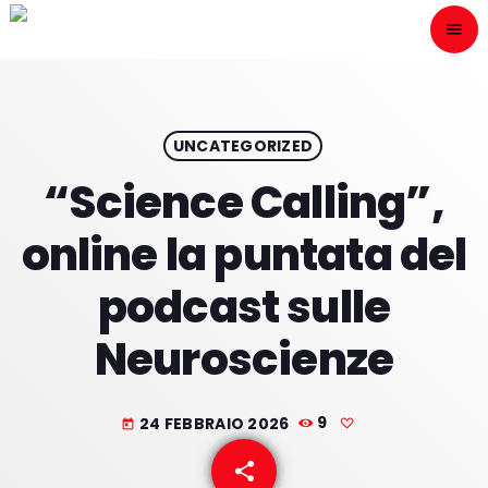
menu
close
ESCÙCHANOS
play_arrow
UNCATEGORIZED
“Science Calling”,
play_arrow
ONAIR
online la puntata del
podcast sulle
Neuroscienze
HOME
PROGRAMACION
24 FEBBRAIO 2026
9
today
NUESTRAS FRECUENCIAS
share
email