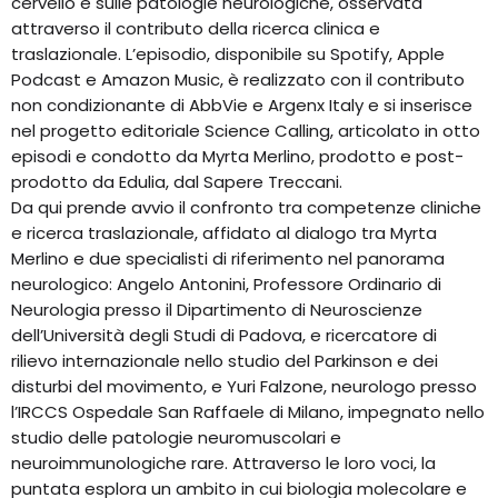
cervello e sulle patologie neurologiche, osservata
attraverso il contributo della ricerca clinica e
traslazionale. L’episodio, disponibile su Spotify, Apple
Podcast e Amazon Music, è realizzato con il contributo
non condizionante di AbbVie e Argenx Italy e si inserisce
nel progetto editoriale Science Calling, articolato in otto
episodi e condotto da Myrta Merlino, prodotto e post-
prodotto da Edulia, dal Sapere Treccani.
Da qui prende avvio il confronto tra competenze cliniche
e ricerca traslazionale, affidato al dialogo tra Myrta
Merlino e due specialisti di riferimento nel panorama
neurologico: Angelo Antonini, Professore Ordinario di
Neurologia presso il Dipartimento di Neuroscienze
dell’Università degli Studi di Padova, e ricercatore di
rilievo internazionale nello studio del Parkinson e dei
disturbi del movimento, e Yuri Falzone, neurologo presso
l’IRCCS Ospedale San Raffaele di Milano, impegnato nello
studio delle patologie neuromuscolari e
neuroimmunologiche rare. Attraverso le loro voci, la
puntata esplora un ambito in cui biologia molecolare e