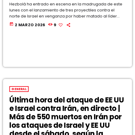
Hezbolá ha entrado en escena en la madrugada de este
EQUIPO
lunes con el lanzamiento de tres proyectiles contra el
norte de Israel en venganza por haber matado al líder
NOTICIAS
supremo iraní, Alí Jameneí, al inicio de su campaña bélica
today
2 MARZO 2026
9
mano a mano con Estados Unidos, este domingo. Es el
CONTACTO
primer lanzamiento desde el alto el fuego que puso fin en
2024 a los dos meses de guerra que libraron y […]
GENERAL
Última hora del ataque de EE UU
e Israel contra Irán, en directo |
Más de 550 muertos en Irán por
los ataques de Israel y EE UU
desde el sábado, según la