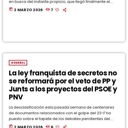
en busca del instante propicio, que llegó finalmente el
sábado. Seguir leyendo
today
2 MARZO 2026
7
GENERAL
La ley franquista de secretos no
se reformará por el veto de PP y
Junts a los proyectos del PSOE y
PNV
La desclasificación esta pasada semana de centenares
de documentos relacionados con el golpe del 23-F ha
puesto sobre el tapete de los debates pendientes del
Congreso la reforma de la ley franquista de secretos
today
2 MARZO 2026
6