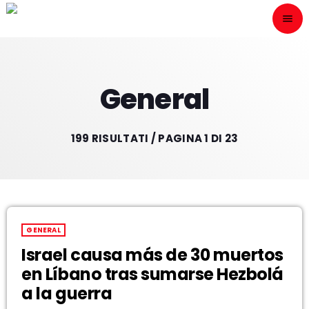
menu
close
ESCÙCHANOS
play_arrow
General
199 RISULTATI / PAGINA 1 DI 23
play_arrow
ONAIR
HOME
GENERAL
Israel causa más de 30 muertos
PROGRAMACION
en Líbano tras sumarse Hezbolá
NUESTRAS FRECUENCIAS
a la guerra