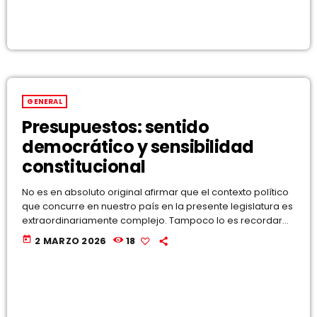
GENERAL
Presupuestos: sentido
democrático y sensibilidad
constitucional
No es en absoluto original afirmar que el contexto político
que concurre en nuestro país en la presente legislatura es
extraordinariamente complejo. Tampoco lo es recordar
que la causa principal que provoca la actual situación
today
2 MARZO 2026
18
está en el origen mismo de la legislatura. La mayoría
parlamentaria mediante la que Pedro Sánchez revalidó su
condición de presidente del Gobierno se forjó únicamente
de cara a la sesión de investidura, pero no […]