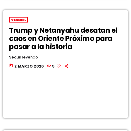
GENERAL
Trump y Netanyahu desatan el
caos en Oriente Próximo para
pasar a la historia
Seguir leyendo
today
2 MARZO 2026
5