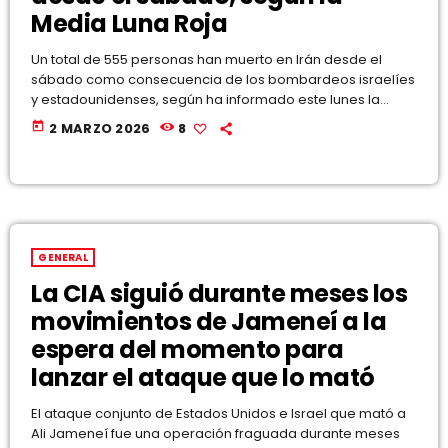
Media Luna Roja
Un total de 555 personas han muerto en Irán desde el
sábado como consecuencia de los bombardeos israelíes
y estadounidenses, según ha informado este lunes la
televisión estatal iraní citando a la Media Luna Roja. Solo
today
2 MARZO 2026
8
en las últimas horas, al menos 20 personas han muerto en
Teherán y otras 35 en la provincia de Fars, en el sur. El
secretario del Consejo Supremo de Seguridad Nacional
de Irán, Ali […]
GENERAL
La CIA siguió durante meses los
movimientos de Jameneí a la
espera del momento para
lanzar el ataque que lo mató
El ataque conjunto de Estados Unidos e Israel que mató a
Ali Jameneí fue una operación fraguada durante meses