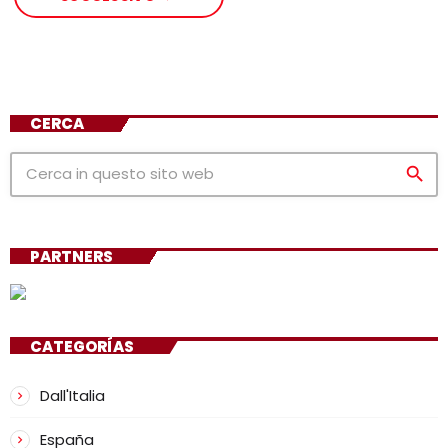
CERCA
search
PARTNERS
CATEGORÍAS
Dall'Italia
España