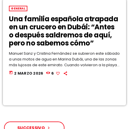
GENERAL
Una familia española atrapada
en un crucero en Dubái: “Antes
o después saldremos de aquí,
pero no sabemos cómo”
Manuel Sanz y Cristina Fernández se subieron este sábado
a unas motos de agua en Marina Dubái, una de las zonas
más lujosas de este emirato. Cuando volvieron a la playa
les esperaban sus familiares, que “estaban nerviosos
today
2 MARZO 2026
6
porque habían escuchado un petardazo”, recuerda esta
pareja. La persona que les había alquilado los vehículos
les aclaró lo ocurrido: “Trump ha empezado la guerra e
Irán está respondiendo”. Decidieron entonces volver […]
SUCCESSIVO
navigate_next