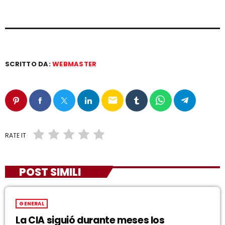
SCRITTO DA:
WEBMASTER
email
RATE IT
POST SIMILI
GENERAL
La CIA siguió durante meses los