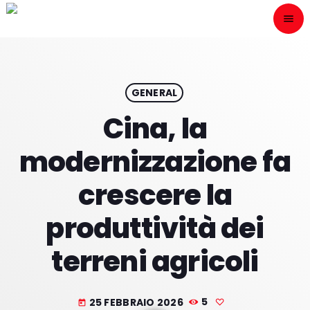
menu
close
ESCÙCHANOS
play_arrow
GENERAL
Cina, la
play_arrow
ONAIR
modernizzazione fa
crescere la
produttività dei
HOME
terreni agricoli
PROGRAMACION
NUESTRAS FRECUENCIAS
25 FEBBRAIO 2026
5
today