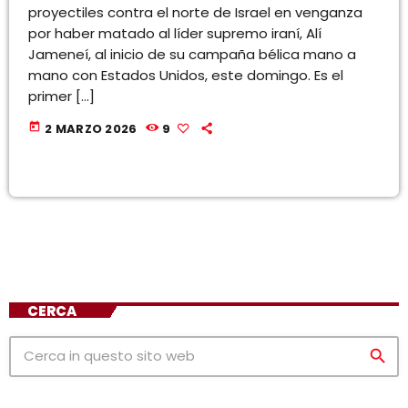
proyectiles contra el norte de Israel en venganza
por haber matado al líder supremo iraní, Alí
Jameneí, al inicio de su campaña bélica mano a
mano con Estados Unidos, este domingo. Es el
primer […]
today
2 MARZO 2026
9
CERCA
search