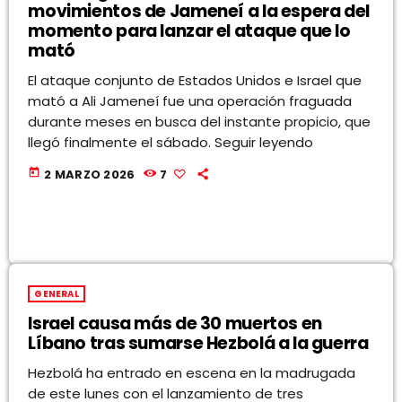
movimientos de Jameneí a la espera del
momento para lanzar el ataque que lo
mató
El ataque conjunto de Estados Unidos e Israel que
mató a Ali Jameneí fue una operación fraguada
durante meses en busca del instante propicio, que
llegó finalmente el sábado. Seguir leyendo
today
2 MARZO 2026
7
GENERAL
Israel causa más de 30 muertos en
Líbano tras sumarse Hezbolá a la guerra
Hezbolá ha entrado en escena en la madrugada
de este lunes con el lanzamiento de tres