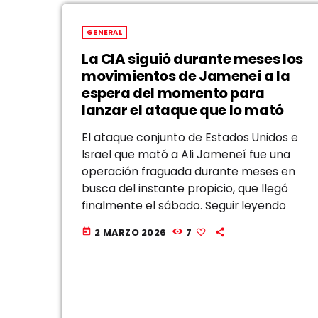
GENERAL
La CIA siguió durante meses los
movimientos de Jameneí a la
espera del momento para
lanzar el ataque que lo mató
El ataque conjunto de Estados Unidos e
Israel que mató a Ali Jameneí fue una
operación fraguada durante meses en
busca del instante propicio, que llegó
finalmente el sábado. Seguir leyendo
2 MARZO 2026
7
today