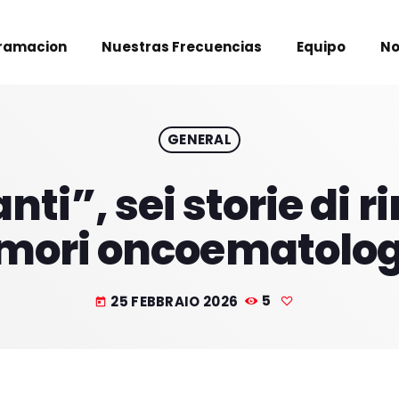
ramacion
Nuestras Frecuencias
Equipo
No
GENERAL
nti”, sei storie di r
mori oncoematolog
25 FEBBRAIO 2026
5
today