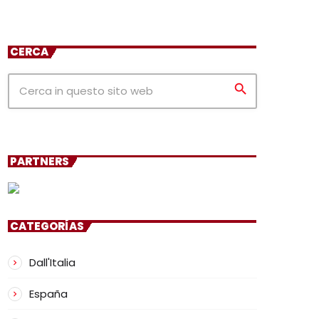
CERCA
search
PARTNERS
CATEGORÍAS
Dall'Italia
España