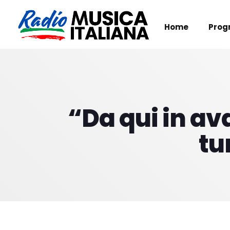
Home
Prog
“Da qui in ava
tu