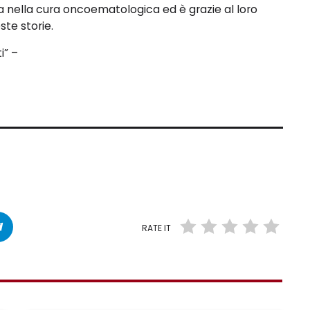
 nella cura oncoematologica ed è grazie al loro
te storie.
i” –
RATE IT