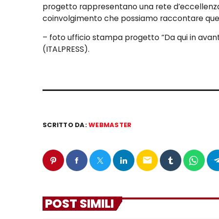
progetto rappresentano una rete d’eccellenza
coinvolgimento che possiamo raccontare ques
– foto ufficio stampa progetto “Da qui in avant
(ITALPRESS).
SCRITTO DA:
WEBMASTER
email
POST SIMILI