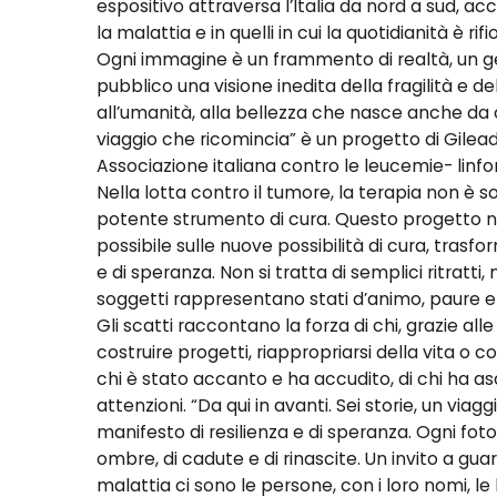
espositivo attraversa l’Italia da nord a sud, 
la malattia e in quelli in cui la quotidianità è rifio
Ogni immagine è un frammento di realtà, un ges
pubblico una visione inedita della fragilità e del
all’umanità, alla bellezza che nasce anche da ci
viaggio che ricomincia” è un progetto di Gilead- 
Associazione italiana contro le leucemie- linf
Nella lotta contro il tumore, la terapia non è 
potente strumento di cura. Questo progetto nas
possibile sulle nuove possibilità di cura, tras
e di speranza. Non si tratta di semplici ritratti, ma
soggetti rappresentano stati d’animo, paure e
Gli scatti raccontano la forza di chi, grazie al
costruire progetti, riappropriarsi della vita o
chi è stato accanto e ha accudito, di chi ha asc
attenzioni. “Da qui in avanti. Sei storie, un via
manifesto di resilienza e di speranza. Ogni foto
ombre, di cadute e di rinascite. Un invito a guar
malattia ci sono le persone, con i loro nomi, le l