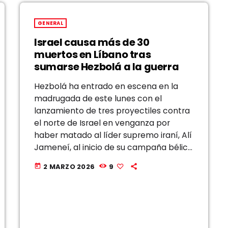
GENERAL
Israel causa más de 30
muertos en Líbano tras
sumarse Hezbolá a la guerra
Hezbolá ha entrado en escena en la
madrugada de este lunes con el
lanzamiento de tres proyectiles contra
el norte de Israel en venganza por
haber matado al líder supremo iraní, Alí
Jameneí, al inicio de su campaña bélica
mano a mano con Estados Unidos, este
2 MARZO 2026
9
today
domingo. Es el primer […]