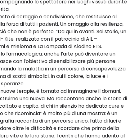
accompagnando lo spettatore nei luoghi vissuti durante
rita.
to di coraggio e condivisione, che restituisce al
la forza di tutti i pazienti. Un omaggio alla resilienza,
ò che non è perfetto. “Da qui in avanti. Sei storie, un
Kite, realizzato con il patrocinio di AIL –
omi e mieloma e La Lampada di Aladino ETS.
solo farmacologica: anche l’arte può diventare un
ce con l’obiettivo di sensibilizzare più persone
formando la malattia in un percorso di consapevolezza
 di scatti simbolici, in cui il colore, la luce e i
 speranze.
le nuove terapie, è tornato ad immaginare il domani,
 costruirne una nuova. Ma raccontano anche le storie di
oltato e capito, di chi in silenzio ha dedicato cure e
ggio che ricomincia” è molto più di una mostra: è un
grafia racconta di un percorso unico, fatto di luci e
dare oltre le difficoltà e ricordare che prima della
oro vite e le loro storie. I centri che hanno aderito al