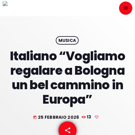
menu
close
ESCÙCHANOS
play_arrow
MUSICA
Italiano “Vogliamo
play_arrow
ONAIR
regalare a Bologna
un bel cammino in
Europa”
HOME
PROGRAMACION
25 FEBBRAIO 2026
13
today
NUESTRAS FRECUENCIAS
share
email