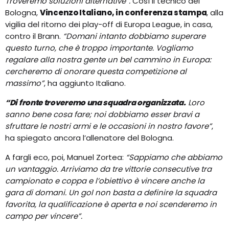
Troveremo soluzioni alternative”.
Così il tecnico del
Bologna,
Vincenzo Italiano, in conferenza stampa
, alla
vigilia del ritorno dei play-off di Europa League, in casa,
contro il Brann.
“Domani intanto dobbiamo superare
questo turno, che è troppo importante. Vogliamo
regalare alla nostra gente un bel cammino in Europa:
cercheremo di onorare questa competizione al
massimo”
, ha aggiunto Italiano.
“Di fronte troveremo una squadra organizzata.
Loro
sanno bene cosa fare; noi dobbiamo esser bravi a
sfruttare le nostri armi e le occasioni in nostro favore”
,
ha spiegato ancora l’allenatore del Bologna.
A fargli eco, poi, Manuel Zortea:
“Sappiamo che abbiamo
un vantaggio. Arriviamo da tre vittorie consecutive tra
campionato e coppa e l’obiettivo è vincere anche la
gara di domani. Un gol non basta a definire la squadra
favorita, la qualificazione è aperta e noi scenderemo in
campo per vincere”.