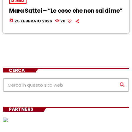
MUSICA
Mara Sattei – “Le cose che non sai di me”
today
25 FEBBRAIO 2026
20
CERCA
search
PARTNERS