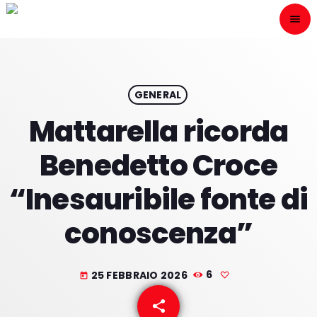
menu
close
ESCÙCHANOS
play_arrow
GENERAL
Mattarella ricorda
play_arrow
ONAIR
Benedetto Croce
“Inesauribile fonte di
conoscenza”
HOME
PROGRAMACION
25 FEBBRAIO 2026
6
today
NUESTRAS FRECUENCIAS
share
email