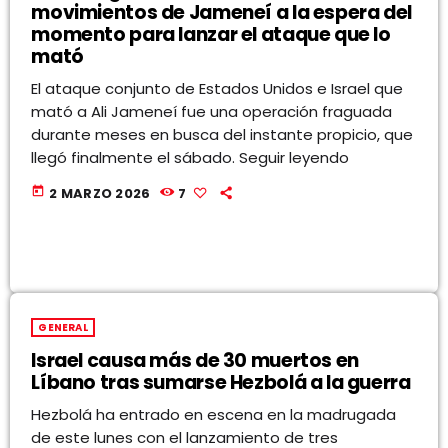
movimientos de Jameneí a la espera del
momento para lanzar el ataque que lo
mató
El ataque conjunto de Estados Unidos e Israel que
mató a Ali Jameneí fue una operación fraguada
durante meses en busca del instante propicio, que
llegó finalmente el sábado. Seguir leyendo
today
2 MARZO 2026
7
GENERAL
Israel causa más de 30 muertos en
Líbano tras sumarse Hezbolá a la guerra
Hezbolá ha entrado en escena en la madrugada
de este lunes con el lanzamiento de tres