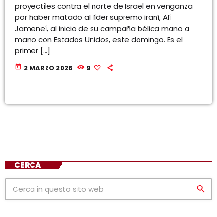
proyectiles contra el norte de Israel en venganza
por haber matado al líder supremo iraní, Alí
Jameneí, al inicio de su campaña bélica mano a
mano con Estados Unidos, este domingo. Es el
primer […]
today
2 MARZO 2026
9
CERCA
search