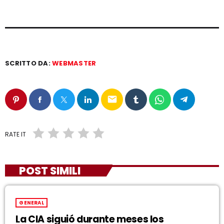
SCRITTO DA:
WEBMASTER
email
RATE IT
POST SIMILI
GENERAL
La CIA siguió durante meses los