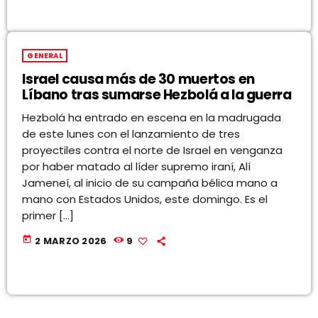
GENERAL
Israel causa más de 30 muertos en
Líbano tras sumarse Hezbolá a la guerra
Hezbolá ha entrado en escena en la madrugada
de este lunes con el lanzamiento de tres
proyectiles contra el norte de Israel en venganza
por haber matado al líder supremo iraní, Alí
Jameneí, al inicio de su campaña bélica mano a
mano con Estados Unidos, este domingo. Es el
primer […]
today
2 MARZO 2026
9