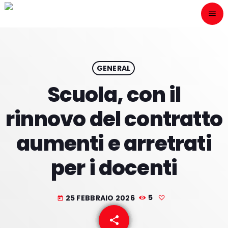
menu
close
ESCÙCHANOS
play_arrow
GENERAL
Scuola, con il
play_arrow
ONAIR
rinnovo del contratto
aumenti e arretrati
per i docenti
HOME
PROGRAMACION
25 FEBBRAIO 2026
5
today
NUESTRAS FRECUENCIAS
share
email