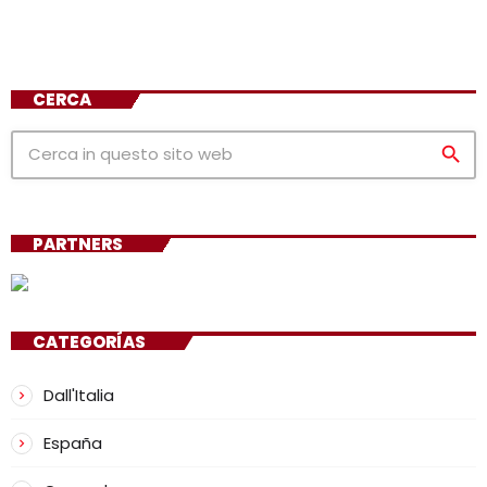
CERCA
search
PARTNERS
CATEGORÍAS
Dall'Italia
España