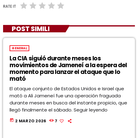
RATE IT
POST SIMILI
GENERAL
La CIA siguió durante meses los
movimientos de Jameneí a la espera del
momento para lanzar el ataque que lo
mató
El ataque conjunto de Estados Unidos e Israel que
mató a Ali Jameneí fue una operación fraguada
durante meses en busca del instante propicio, que
llegó finalmente el sábado. Seguir leyendo
today
2 MARZO 2026
7