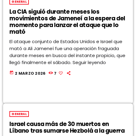
GENERAL
La CIA siguió durante meses los
movimientos de Jameneí a la espera del
momento para lanzar el ataque que lo
mató
El ataque conjunto de Estados Unidos e Israel que
mató a Ali Jameneí fue una operación fraguada
durante meses en busca del instante propicio, que
llegó finalmente el sábado. Seguir leyendo
today
2 MARZO 2026
7
GENERAL
Israel causa más de 30 muertos en
Líbano tras sumarse Hezbolá a la guerra