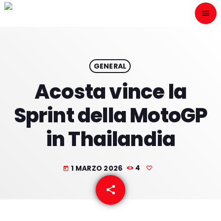
menu
close
ESCÙCHANOS
play_arrow
GENERAL
Acosta vince la
play_arrow
ONAIR
Sprint della MotoGP
in Thailandia
HOME
1 MARZO 2026
4
today
PROGRAMACION
share
email
NUESTRAS FRECUENCIAS