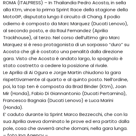
ROMA (ITALPRESS) – In Thailandia Pedro Acosta, in sella
EQUIPO
alla Ktm, vince la prima Sprint Race della stagione della
MotoGP, disputata lungo il circuito di Chang. Il podio
NOTICIAS
odierno è composto da Marc Marquez (Ducati Lenovo),
al secondo posto, e da Raul Fernandez (Aprilia
CONTACTO
Trackhouse), al terzo. Nel corso dell’ultimo giro Marc
Marquez si è reso protagonista di un sorpasso “duro” su
Acosta che gli è costato una penalità dalla direzione
gara. Visto che Acosta è andato largo, lo spagnolo è
stato costretto a cedere la posizione al rivale.
Le Aprilia di Ai Ogura e Jorge Martin chiudono la gara
rispettivamente al quarto e al quinto posto. Nell’ordine,
poi, la top ten è composta da Brad Binder (Ktm), Joan
Mir (Honda), Fabio Di Giannantonio (Ducati Pertamina),
Francesco Bagnaia (Ducati Lenovo) e Luca Marini
(Honda).
E’ caduto durante la Sprint Marco Bezzecchi, che con la
sua Aprilia aveva dominato le prove ed era partito dalla
pole, cosa che avverrà anche domani, nella gara lunga.
– foto Ipa Agency –