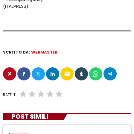
(ITALPRESS).
SCRITTO DA:
WEBMASTER
email
RATE IT
POST SIMILI