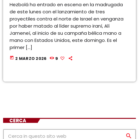
Hezbolá ha entrado en escena en la madrugada
de este lunes con el lanzamiento de tres
proyectiles contra el norte de Israel en venganza
por haber matado al líder supremo iraní, Alí
Jameneí, al inicio de su campaña bélica mano a
mano con Estados Unidos, este domingo. Es el
primer […]
today
2 MARZO 2026
9
CERCA
search