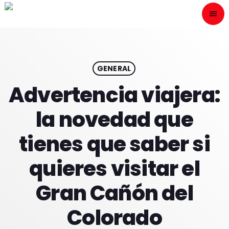
menu
close
ESCÙCHANOS
play_arrow
GENERAL
Advertencia viajera:
play_arrow
ONAIR
la novedad que
tienes que saber si
quieres visitar el
HOME
Gran Cañón del
PROGRAMACION
Colorado
NUESTRAS FRECUENCIAS