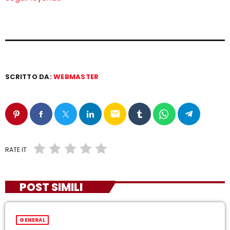
SCRITTO DA:
WEBMASTER
email
RATE IT
POST SIMILI
GENERAL