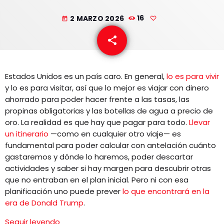
EQUIPO
2 MARZO 2026
16
today
NOTICIAS
share
email
CONTACTO
Estados Unidos es un país caro. En general,
lo es para vivir
y lo es para visitar, así que lo mejor es viajar con dinero
ahorrado para poder hacer frente a las tasas, las
propinas obligatorias y las botellas de agua a precio de
oro. La realidad es que hay que pagar para todo.
Llevar
un itinerario
—como en cualquier otro viaje— es
fundamental para poder calcular con antelación cuánto
gastaremos y dónde lo haremos, poder descartar
actividades y saber si hay margen para descubrir otras
que no entraban en el plan inicial. Pero ni con esa
planificación uno puede prever
lo que encontrará en la
era de Donald Trump
.
Seguir leyendo