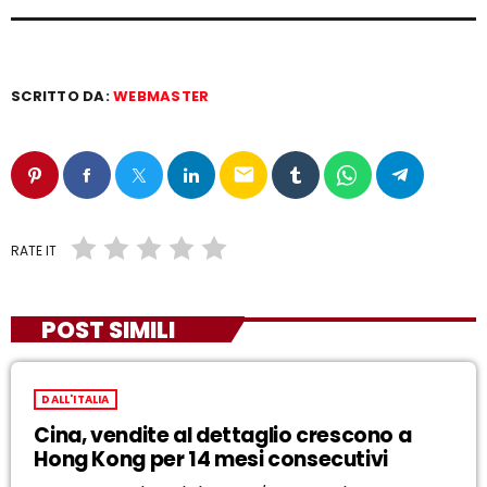
SCRITTO DA:
WEBMASTER
email
RATE IT
POST SIMILI
DALL'ITALIA
Cina, vendite al dettaglio crescono a
Hong Kong per 14 mesi consecutivi