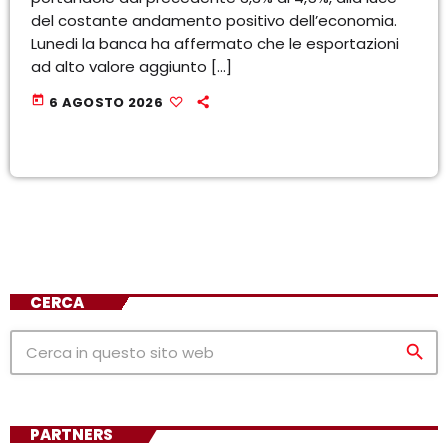
del costante andamento positivo dell’economia.
Lunedi la banca ha affermato che le esportazioni
ad alto valore aggiunto […]
today
6 AGOSTO 2026
CERCA
search
PARTNERS