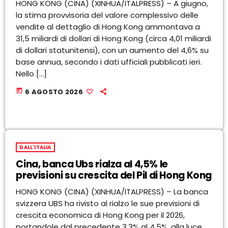
HONG KONG (CINA) (XINHUA/ITALPRESS) – A giugno,
la stima provvisoria del valore complessivo delle
vendite al dettaglio di Hong Kong ammontava a
31,5 miliardi di dollari di Hong Kong (circa 4,01 miliardi
di dollari statunitensi), con un aumento del 4,6% su
base annua, secondo i dati ufficiali pubblicati ieri.
Nello […]
today
6 AGOSTO 2026
DALL'ITALIA
Cina, banca Ubs rialza al 4,5% le
previsioni su crescita del Pil di Hong Kong
HONG KONG (CINA) (XINHUA/ITALPRESS) – La banca
svizzera UBS ha rivisto al rialzo le sue previsioni di
crescita economica di Hong Kong per il 2026,
portandole dal precedente 3,3% al 4,5%, alla luce