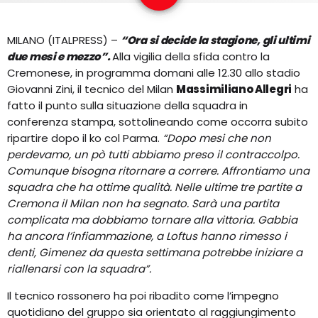
EQUIPO
MILANO (ITALPRESS) –
“Ora si decide la stagione, gli ultimi
NOTICIAS
due mesi e mezzo”.
Alla vigilia della sfida contro la
Cremonese, in programma domani alle 12.30 allo stadio
CONTACTO
Giovanni Zini, il tecnico del Milan
Massimiliano Allegri
ha
fatto il punto sulla situazione della squadra in
conferenza stampa, sottolineando come occorra subito
ripartire dopo il ko col Parma.
“Dopo mesi che non
perdevamo, un pò tutti abbiamo preso il contraccolpo.
Comunque bisogna ritornare a correre. Affrontiamo una
squadra che ha ottime qualità. Nelle ultime tre partite a
Cremona il Milan non ha segnato. Sarà una partita
complicata ma dobbiamo tornare alla vittoria. Gabbia
ha ancora l’infiammazione, a Loftus hanno rimesso i
denti, Gimenez da questa settimana potrebbe iniziare a
riallenarsi con la squadra”.
Il tecnico rossonero ha poi ribadito come l’impegno
quotidiano del gruppo sia orientato al raggiungimento