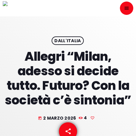
menu
close
ESCÙCHANOS
play_arrow
DALL'ITALIA
Allegri “Milan,
play_arrow
ONAIR
adesso si decide
tutto. Futuro? Con la
società c’è sintonia”
HOME
PROGRAMACION
2 MARZO 2026
4
today
NUESTRAS FRECUENCIAS
share
email