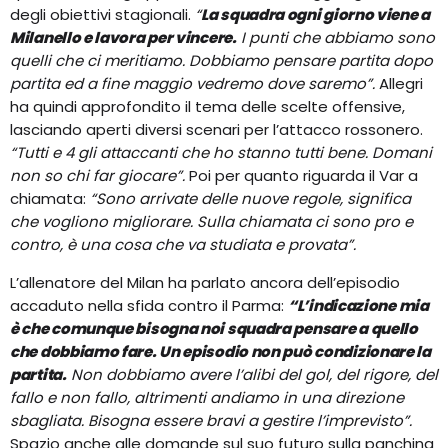
degli obiettivi stagionali.
“
La squadra ogni giorno viene a
Milanello e lavora per vincere.
I punti che abbiamo sono
quelli che ci meritiamo. Dobbiamo pensare partita dopo
partita ed a fine maggio vedremo dove saremo”.
Allegri
ha quindi approfondito il tema delle scelte offensive,
lasciando aperti diversi scenari per l’attacco rossonero.
“Tutti e 4 gli attaccanti che ho stanno tutti bene. Domani
non so chi far giocare”.
Poi per quanto riguarda il Var a
chiamata:
“Sono arrivate delle nuove regole, significa
che vogliono migliorare. Sulla chiamata ci sono pro e
contro, è una cosa che va studiata e provata”.
L’allenatore del Milan ha parlato ancora dell’episodio
accaduto nella sfida contro il Parma:
“L’indicazione mia
è che comunque bisogna noi squadra pensare a quello
che dobbiamo fare. Un episodio non può condizionare la
partita.
Non dobbiamo avere l’alibi del gol, del rigore, del
fallo e non fallo, altrimenti andiamo in una direzione
sbagliata. Bisogna essere bravi a gestire l’imprevisto”.
Spazio anche alle domande sul suo futuro sulla panchina