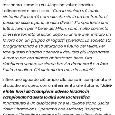
rossonera, tema su cui Allegri ha voluto ribadire
l’allineamento con il club.
“Con la società c’è totale
sintonia. Poi com’è normale che sia in un confronto, ci
possono essere punti di vista diversi. E’ importante che
tutti si lavori per il bene del Milan, sono molto contento
di essere tornato al Milan dopo 15 anni e aver iniziato un
lavoro con un gruppo di ragazzi splendidi. La società sta
programmando e strutturando il futuro del Milan. Per
fare questo bisogna ottenere il risultato più importante.
A marzo per ora stiamo abbastanza bene. Ora
dobbiamo vedere se siamo bravi a rimanere lì o a fare
l’ultimo scalino. C’è sintonia tra me e la società”.
Infine, uno sguardo più ampio alla corsa in campionato e
al quadro europeo, con un riferimento alle italiane:
“Juve
e Inter fuori da Champions adesso forzano in
campionato? Questo lo dirà solo la classifica.
Innanzitutto è un dispiacere che le italiane siano uscite
dalla Champions. Speriamo che Atalanta, Bologna,
Roma e Fiorentina vadano più avanti possibile visto che