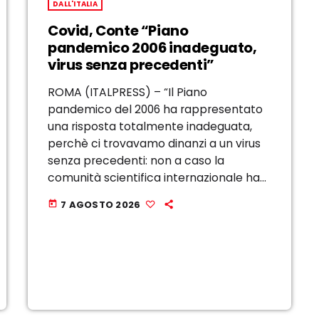
DALL'ITALIA
Covid, Conte “Piano
pandemico 2006 inadeguato,
virus senza precedenti”
ROMA (ITALPRESS) – “Il Piano
pandemico del 2006 ha rappresentato
una risposta totalmente inadeguata,
perchè ci trovavamo dinanzi a un virus
senza precedenti: non a caso la
comunità scientifica internazionale ha
predisposto uno strumento di risposta
7 AGOSTO 2026
today
specificamente modellato sul Covid;
tale strumento ha contemplato azioni
anche non previste, come ad […]