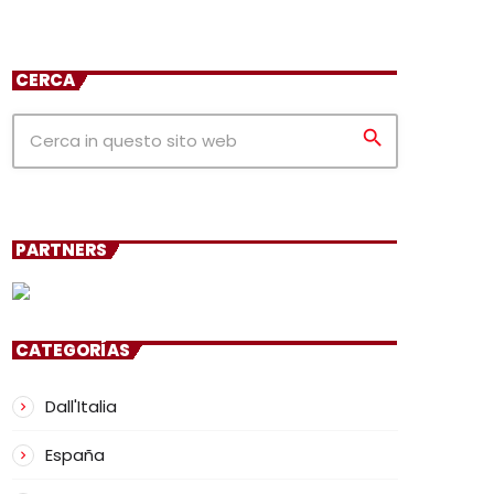
CERCA
search
PARTNERS
CATEGORÍAS
Dall'Italia
España