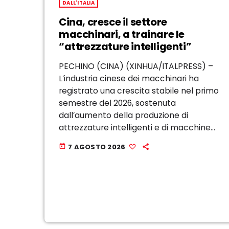
DALL'ITALIA
Cina, cresce il settore
macchinari, a trainare le
“attrezzature intelligenti”
PECHINO (CINA) (XINHUA/ITALPRESS) –
L’industria cinese dei macchinari ha
registrato una crescita stabile nel primo
semestre del 2026, sostenuta
dall’aumento della produzione di
attrezzature intelligenti e di macchine
utensili di fascia alta, secondo i dati
7 AGOSTO 2026
today
diffusi oggi dalla China Machinery
Industry Federation. Il valore aggiunto
delle principali imprese del settore, […]