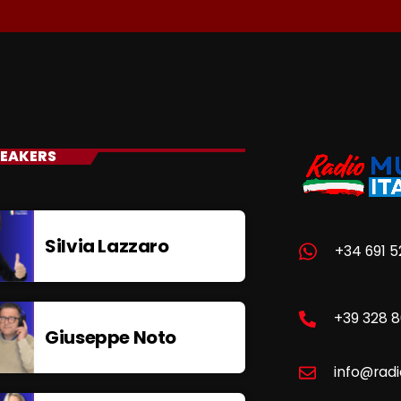
EAKERS
Silvia Lazzaro
+34 691 5
+39 328 
Giuseppe Noto
info@radi