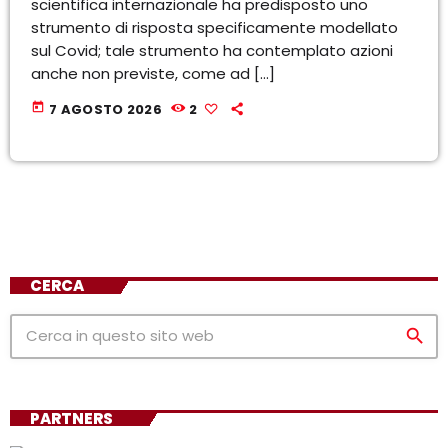
scientifica internazionale ha predisposto uno
strumento di risposta specificamente modellato
sul Covid; tale strumento ha contemplato azioni
anche non previste, come ad […]
today
7 AGOSTO 2026
2
CERCA
search
PARTNERS