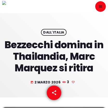
menu
close
ESCÙCHANOS
play_arrow
DALL'ITALIA
Bezzecchi domina in
play_arrow
ONAIR
Thailandia, Marc
Marquez si ritira
HOME
2 MARZO 2026
3
today
PROGRAMACION
share
email
NUESTRAS FRECUENCIAS