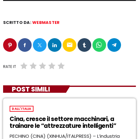
SCRITTO DA:
WEBMASTER
email
RATE IT
POST SIMILI
DALL'ITALIA
Cina, cresce il settore macchinari, a
trainare le “attrezzature intelligenti”
PECHINO (CINA) (XINHUA/ITALPRESS) – L’industria