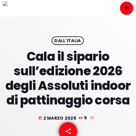
menu
close
ESCÙCHANOS
play_arrow
DALL'ITALIA
Cala il sipario
play_arrow
ONAIR
sull’edizione 2026
degli Assoluti indoor
di pattinaggio corsa
HOME
PROGRAMACION
2 MARZO 2026
5
today
NUESTRAS FRECUENCIAS
share
email