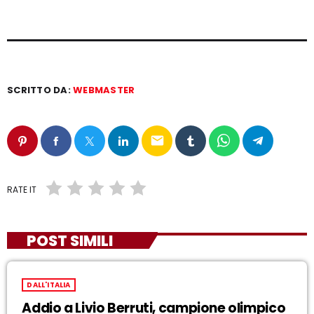
SCRITTO DA:
WEBMASTER
email
RATE IT
POST SIMILI
DALL'ITALIA
Addio a Livio Berruti, campione olimpico