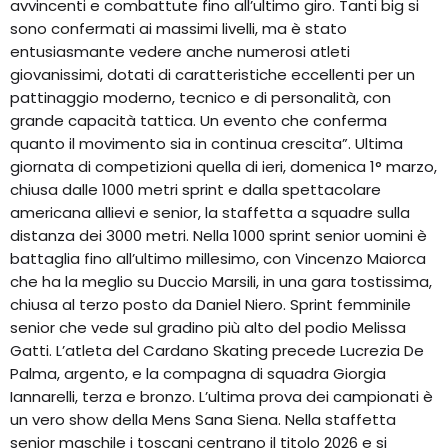
avvincenti e combattute fino all’ultimo giro. Tanti big si
sono confermati ai massimi livelli, ma è stato
entusiasmante vedere anche numerosi atleti
giovanissimi, dotati di caratteristiche eccellenti per un
pattinaggio moderno, tecnico e di personalità, con
grande capacità tattica. Un evento che conferma
quanto il movimento sia in continua crescita”. Ultima
giornata di competizioni quella di ieri, domenica 1° marzo,
chiusa dalle 1000 metri sprint e dalla spettacolare
americana allievi e senior, la staffetta a squadre sulla
distanza dei 3000 metri. Nella 1000 sprint senior uomini è
battaglia fino all’ultimo millesimo, con Vincenzo Maiorca
che ha la meglio su Duccio Marsili, in una gara tostissima,
chiusa al terzo posto da Daniel Niero. Sprint femminile
senior che vede sul gradino più alto del podio Melissa
Gatti. L’atleta del Cardano Skating precede Lucrezia De
Palma, argento, e la compagna di squadra Giorgia
Iannarelli, terza e bronzo. L’ultima prova dei campionati è
un vero show della Mens Sana Siena. Nella staffetta
senior maschile i toscani centrano il titolo 2026 e si