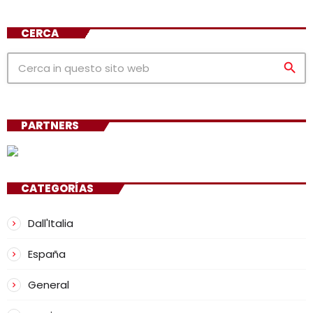
CERCA
search
PARTNERS
CATEGORÍAS
Dall'Italia
España
General