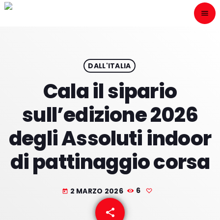
menu
close
ESCÙCHANOS
play_arrow
DALL'ITALIA
Cala il sipario
play_arrow
ONAIR
sull’edizione 2026
degli Assoluti indoor
di pattinaggio corsa
HOME
PROGRAMACION
2 MARZO 2026
6
today
NUESTRAS FRECUENCIAS
share
email