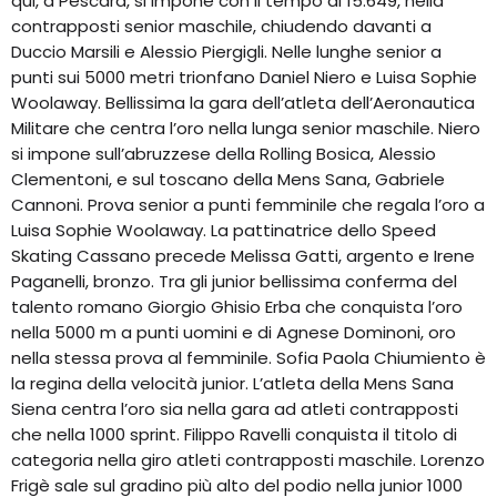
qui, a Pescara, si impone con il tempo di 15.649, nella
contrapposti senior maschile, chiudendo davanti a
Duccio Marsili e Alessio Piergigli. Nelle lunghe senior a
punti sui 5000 metri trionfano Daniel Niero e Luisa Sophie
Woolaway. Bellissima la gara dell’atleta dell’Aeronautica
Militare che centra l’oro nella lunga senior maschile. Niero
si impone sull’abruzzese della Rolling Bosica, Alessio
Clementoni, e sul toscano della Mens Sana, Gabriele
Cannoni. Prova senior a punti femminile che regala l’oro a
Luisa Sophie Woolaway. La pattinatrice dello Speed
Skating Cassano precede Melissa Gatti, argento e Irene
Paganelli, bronzo. Tra gli junior bellissima conferma del
talento romano Giorgio Ghisio Erba che conquista l’oro
nella 5000 m a punti uomini e di Agnese Dominoni, oro
nella stessa prova al femminile. Sofia Paola Chiumiento è
la regina della velocità junior. L’atleta della Mens Sana
Siena centra l’oro sia nella gara ad atleti contrapposti
che nella 1000 sprint. Filippo Ravelli conquista il titolo di
categoria nella giro atleti contrapposti maschile. Lorenzo
Frigè sale sul gradino più alto del podio nella junior 1000