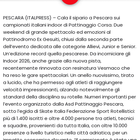
EQUIPO
PESCARA (ITALPRESS) – Cala il sipario a Pescara sui
NOTICIAS
campionati italiani indoor di Pattinaggio Corsa. Due
weekend di grande spettacolo ed emozioni al
CONTACTO
Pattinodromo Ex Gesuiti, chiusi dalla seconda parte
dell’evento dedicata alle categorie Allievi, Junior e Senior.
Un’edizione record quella pescarese. Da incorniciare gli
Indoor 2026, anche grazie alla nuova pista,
recentemente rinnovata con resinatura Vesmaco che
ha reso le gare spettacolari. Un anello nuovissimo, tirato
a lucido, che ha permesso agli atleti di raggiungere
velocità impressionanti, alzando notevolmente gli
standard della disciplina su rotelle. Numeri importanti per
l’evento organizzato dalla Asd Pattinaggio Pescara,
sotto l’egida di Skate Italia Federazione Sport Rotellistici:
più di 1.400 iscritti e oltre 4.000 persone tra atleti, tecnici
e squadre, provenienti da tutta Italia, con oltre 10.000
presenze a livello turistico nella città adriatica, per un
impatto economico rilevante. “Il campionato è stato uno