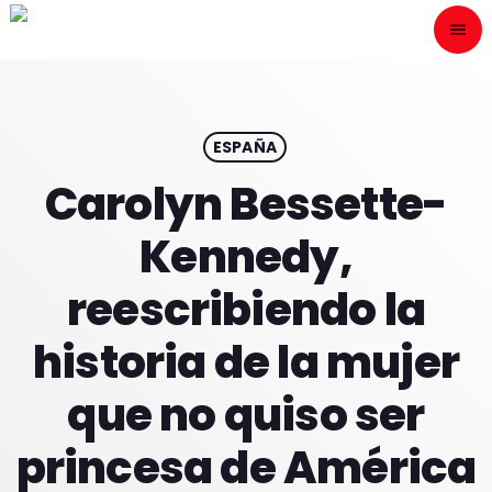
menu
close
ESCÙCHANOS
play_arrow
ESPAÑA
Carolyn Bessette-
play_arrow
ONAIR
Kennedy,
reescribiendo la
historia de la mujer
HOME
que no quiso ser
PROGRAMACION
princesa de América
NUESTRAS FRECUENCIAS