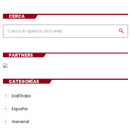
CERCA
search
PARTNERS
CATEGORÍAS
Dall'Italia
España
General