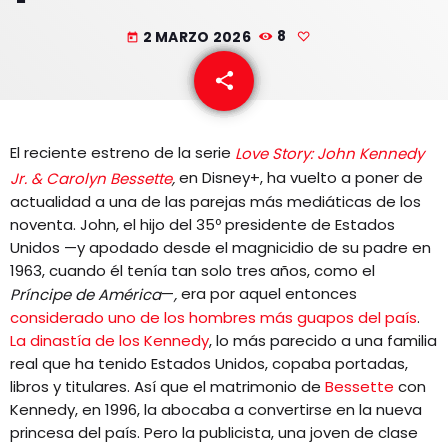
EQUIPO
2 MARZO 2026
8
today
NOTICIAS
share
email
CONTACTO
El reciente estreno de la serie
Love Story: John Kennedy
en Disney+, ha vuelto a poner de
Jr. & Carolyn Bessette
,
actualidad a una de las parejas más mediáticas de los
noventa. John, el hijo del 35º presidente de Estados
Unidos —y apodado desde el magnicidio de su padre en
1963, cuando él tenía tan solo tres años, como el
—
era por aquel entonces
Príncipe de América
,
considerado uno de los hombres más guapos del país
.
La dinastía de los Kennedy
, lo más parecido a una familia
real que ha tenido Estados Unidos, copaba portadas,
libros y titulares. Así que el matrimonio de
Bessette
con
Kennedy, en 1996, la abocaba a convertirse en la nueva
princesa del país. Pero la publicista, una joven de clase