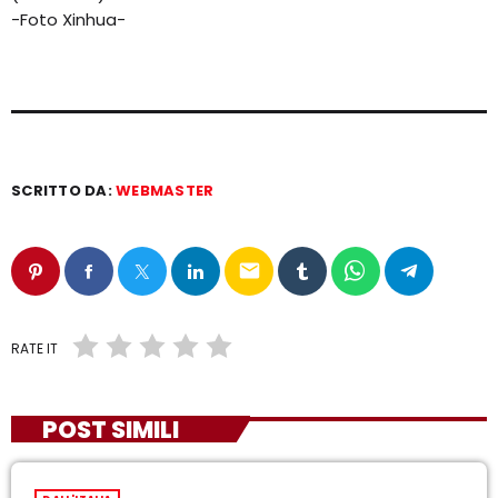
-Foto Xinhua-
SCRITTO DA:
WEBMASTER
email
RATE IT
POST SIMILI