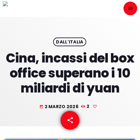
menu
close
ESCÙCHANOS
play_arrow
DALL'ITALIA
Cina, incassi del box
play_arrow
ONAIR
office superano i 10
miliardi di yuan
HOME
2 MARZO 2026
2
today
PROGRAMACION
share
email
NUESTRAS FRECUENCIAS