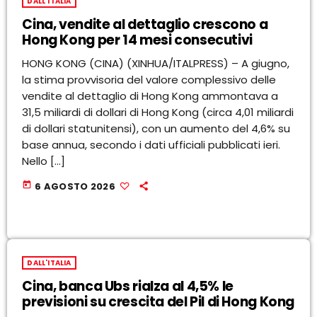
DALL'ITALIA
Cina, vendite al dettaglio crescono a
Hong Kong per 14 mesi consecutivi
HONG KONG (CINA) (XINHUA/ITALPRESS) – A giugno,
la stima provvisoria del valore complessivo delle
vendite al dettaglio di Hong Kong ammontava a
31,5 miliardi di dollari di Hong Kong (circa 4,01 miliardi
di dollari statunitensi), con un aumento del 4,6% su
base annua, secondo i dati ufficiali pubblicati ieri.
Nello […]
today
6 AGOSTO 2026
DALL'ITALIA
Cina, banca Ubs rialza al 4,5% le
previsioni su crescita del Pil di Hong Kong