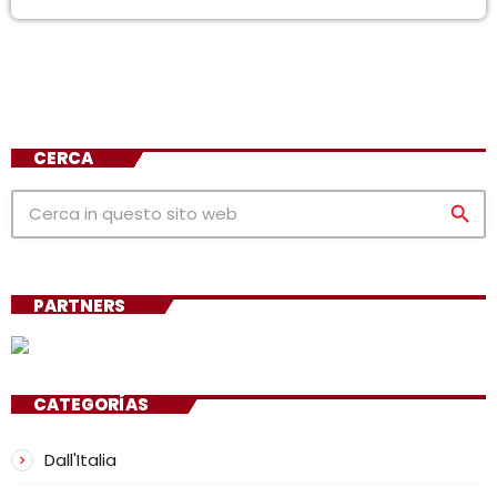
CERCA
search
PARTNERS
CATEGORÍAS
Dall'Italia