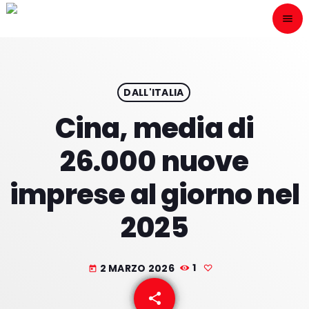
menu
close
ESCÙCHANOS
play_arrow
DALL'ITALIA
Cina, media di
play_arrow
ONAIR
26.000 nuove
imprese al giorno nel
2025
HOME
PROGRAMACION
2 MARZO 2026
1
today
NUESTRAS FRECUENCIAS
share
email