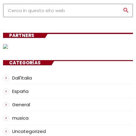
search
PARTNERS
CATEGORÍAS
Dall'Italia
España
General
musica
Uncategorized