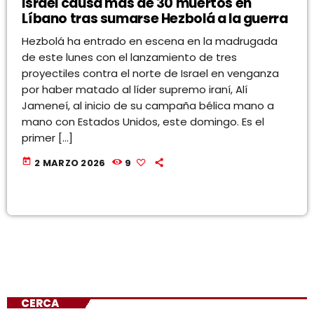
Israel causa más de 30 muertos en
Líbano tras sumarse Hezbolá a la guerra
Hezbolá ha entrado en escena en la madrugada
de este lunes con el lanzamiento de tres
proyectiles contra el norte de Israel en venganza
por haber matado al líder supremo iraní, Alí
Jameneí, al inicio de su campaña bélica mano a
mano con Estados Unidos, este domingo. Es el
primer […]
today
2 MARZO 2026
9
CERCA