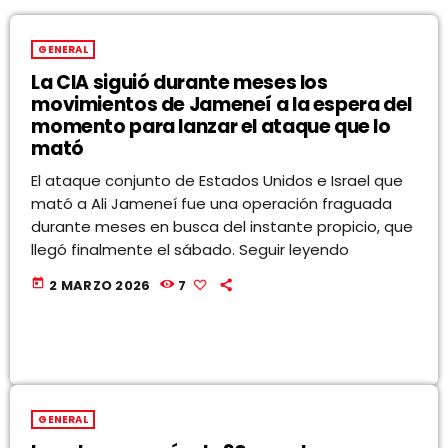
GENERAL
La CIA siguió durante meses los
movimientos de Jameneí a la espera del
momento para lanzar el ataque que lo
mató
El ataque conjunto de Estados Unidos e Israel que
mató a Ali Jameneí fue una operación fraguada
durante meses en busca del instante propicio, que
llegó finalmente el sábado. Seguir leyendo
today
2 MARZO 2026
7
GENERAL