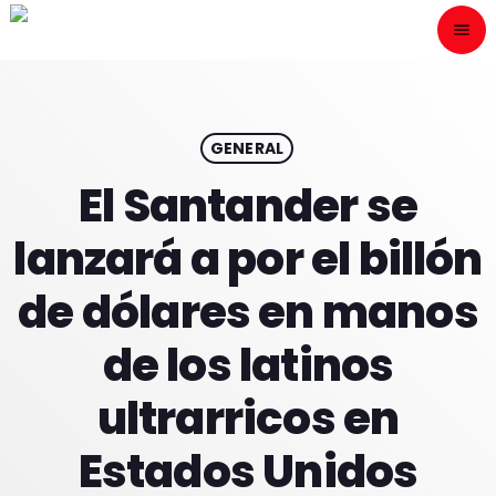
menu
close
ESCÙCHANOS
play_arrow
GENERAL
El Santander se
play_arrow
ONAIR
lanzará a por el billón
de dólares en manos
de los latinos
HOME
ultrarricos en
PROGRAMACION
Estados Unidos
NUESTRAS FRECUENCIAS