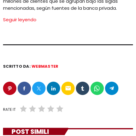
millones de clientes que se agrupan bajo las siglas
mencionadas, según fuentes de la banca privada.
Seguir leyendo
SCRITTO DA:
WEBMASTER
email
RATE IT
POST SIMILI