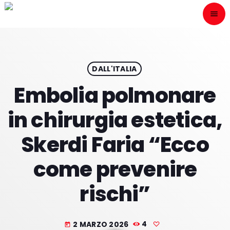
menu
close
ESCÙCHANOS
play_arrow
DALL'ITALIA
Embolia polmonare
play_arrow
ONAIR
in chirurgia estetica,
Skerdi Faria “Ecco
come prevenire
HOME
rischi”
PROGRAMACION
NUESTRAS FRECUENCIAS
2 MARZO 2026
4
today