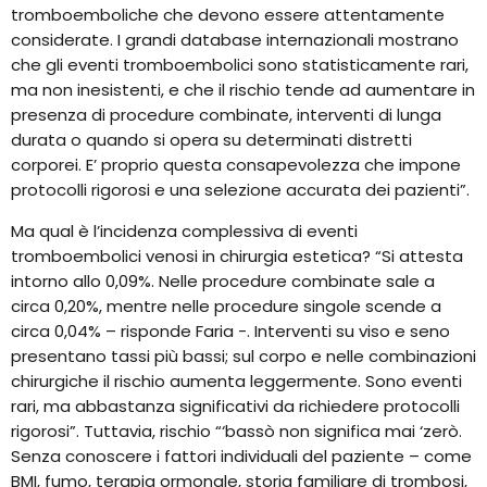
tromboemboliche che devono essere attentamente
considerate. I grandi database internazionali mostrano
che gli eventi tromboembolici sono statisticamente rari,
ma non inesistenti, e che il rischio tende ad aumentare in
presenza di procedure combinate, interventi di lunga
durata o quando si opera su determinati distretti
corporei. E’ proprio questa consapevolezza che impone
protocolli rigorosi e una selezione accurata dei pazienti”.
Ma qual è l’incidenza complessiva di eventi
tromboembolici venosi in chirurgia estetica? “Si attesta
intorno allo 0,09%. Nelle procedure combinate sale a
circa 0,20%, mentre nelle procedure singole scende a
circa 0,04% – risponde Faria -. Interventi su viso e seno
presentano tassi più bassi; sul corpo e nelle combinazioni
chirurgiche il rischio aumenta leggermente. Sono eventi
rari, ma abbastanza significativi da richiedere protocolli
rigorosi”. Tuttavia, rischio “‘bassò non significa mai ‘zerò.
Senza conoscere i fattori individuali del paziente – come
BMI, fumo, terapia ormonale, storia familiare di trombosi,