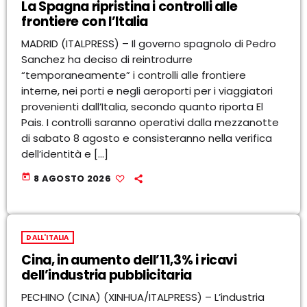
La Spagna ripristina i controlli alle
frontiere con l’Italia
MADRID (ITALPRESS) – Il governo spagnolo di Pedro
Sanchez ha deciso di reintrodurre
“temporaneamente” i controlli alle frontiere
interne, nei porti e negli aeroporti per i viaggiatori
provenienti dall’Italia, secondo quanto riporta El
Pais. I controlli saranno operativi dalla mezzanotte
di sabato 8 agosto e consisteranno nella verifica
dell’identità e […]
today
8 AGOSTO 2026
DALL'ITALIA
Cina, in aumento dell’11,3% i ricavi
dell’industria pubblicitaria
PECHINO (CINA) (XINHUA/ITALPRESS) – L’industria