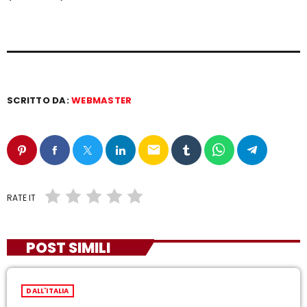
SCRITTO DA:
WEBMASTER
email
RATE IT
POST SIMILI
DALL'ITALIA