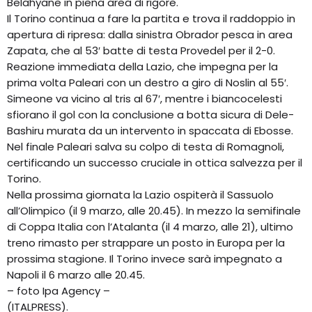
Belahyane in piena area di rigore.
Il Torino continua a fare la partita e trova il raddoppio in
apertura di ripresa: dalla sinistra Obrador pesca in area
Zapata, che al 53′ batte di testa Provedel per il 2-0.
Reazione immediata della Lazio, che impegna per la
prima volta Paleari con un destro a giro di Noslin al 55′.
Simeone va vicino al tris al 67′, mentre i biancocelesti
sfiorano il gol con la conclusione a botta sicura di Dele-
Bashiru murata da un intervento in spaccata di Ebosse.
Nel finale Paleari salva su colpo di testa di Romagnoli,
certificando un successo cruciale in ottica salvezza per il
Torino.
Nella prossima giornata la Lazio ospiterà il Sassuolo
all’Olimpico (il 9 marzo, alle 20.45). In mezzo la semifinale
di Coppa Italia con l’Atalanta (il 4 marzo, alle 21), ultimo
treno rimasto per strappare un posto in Europa per la
prossima stagione. Il Torino invece sarà impegnato a
Napoli il 6 marzo alle 20.45.
– foto Ipa Agency –
(ITALPRESS).