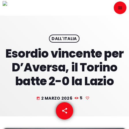
menu
close
ESCÙCHANOS
play_arrow
DALL'ITALIA
Esordio vincente per
play_arrow
ONAIR
D’Aversa, il Torino
batte 2-0 la Lazio
HOME
2 MARZO 2026
5
today
PROGRAMACION
share
email
NUESTRAS FRECUENCIAS