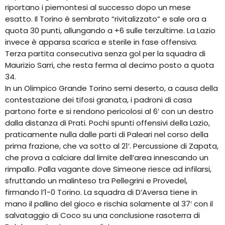
riportano i piemontesi al successo dopo un mese
esatto. Il Torino è sembrato “rivitalizzato” e sale ora a
quota 30 punti, allungando a +6 sulle terzultime. La Lazio
invece è apparsa scarica e sterile in fase offensiva.
Terza partita consecutiva senza gol per la squadra di
Maurizio Sarri, che resta ferma al decimo posto a quota
34.
In un Olimpico Grande Torino semi deserto, a causa della
contestazione dei tifosi granata, i padroni di casa
partono forte e si rendono pericolosi al 6′ con un destro
dalla distanza di Prati. Pochi spunti offensivi della Lazio,
praticamente nulla dalle parti di Paleari nel corso della
prima frazione, che va sotto al 21′. Percussione di Zapata,
che prova a calciare dal limite dell’area innescando un
rimpallo. Palla vagante dove Simeone riesce ad infilarsi,
sfruttando un malinteso tra Pellegrini e Provedel,
firmando l’1-0 Torino. La squadra di D’Aversa tiene in
mano il pallino del gioco e rischia solamente al 37′ con il
salvataggio di Coco su una conclusione rasoterra di