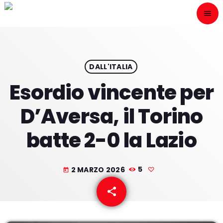
menu
close
ESCÙCHANOS
play_arrow
DALL'ITALIA
Esordio vincente per
play_arrow
ONAIR
D’Aversa, il Torino
batte 2-0 la Lazio
HOME
2 MARZO 2026
5
today
PROGRAMACION
share
email
NUESTRAS FRECUENCIAS