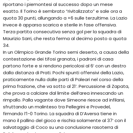
riportano i piemontesi al successo dopo un mese
esatto. Il Torino è sembrato “rivitalizzato” e sale ora a
quota 30 punti, allungando a +6 sulle terzultime. La Lazio
invece è apparsa scarica e sterile in fase offensiva.
Terza partita consecutiva senza gol per la squadra di
Maurizio Sarri, che resta ferma al decimo posto a quota
34.
In un Olimpico Grande Torino semi deserto, a causa della
contestazione dei tifosi granata, i padroni di casa
partono forte e si rendono pericolosi al 6′ con un destro
dalla distanza di Prati. Pochi spunti offensivi della Lazio,
praticamente nulla dalle parti di Paleari nel corso della
prima frazione, che va sotto al 21′. Percussione di Zapata,
che prova a calciare dal limite dell’area innescando un
rimpallo. Palla vagante dove Simeone riesce ad infilarsi,
sfruttando un malinteso tra Pellegrini e Provedel,
firmando l’1-0 Torino. La squadra di D’Aversa tiene in
mano il pallino del gioco e rischia solamente al 37′ con il
salvataggio di Coco su una conclusione rasoterra di