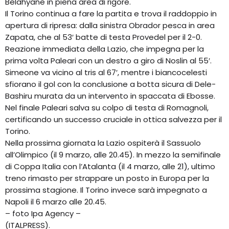
Belahyane in piena area di rigore.
Il Torino continua a fare la partita e trova il raddoppio in
apertura di ripresa: dalla sinistra Obrador pesca in area
Zapata, che al 53′ batte di testa Provedel per il 2-0.
Reazione immediata della Lazio, che impegna per la
prima volta Paleari con un destro a giro di Noslin al 55′.
Simeone va vicino al tris al 67′, mentre i biancocelesti
sfiorano il gol con la conclusione a botta sicura di Dele-
Bashiru murata da un intervento in spaccata di Ebosse.
Nel finale Paleari salva su colpo di testa di Romagnoli,
certificando un successo cruciale in ottica salvezza per il
Torino.
Nella prossima giornata la Lazio ospiterà il Sassuolo
all’Olimpico (il 9 marzo, alle 20.45). In mezzo la semifinale
di Coppa Italia con l’Atalanta (il 4 marzo, alle 21), ultimo
treno rimasto per strappare un posto in Europa per la
prossima stagione. Il Torino invece sarà impegnato a
Napoli il 6 marzo alle 20.45.
– foto Ipa Agency –
(ITALPRESS).