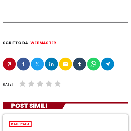
SCRITTO DA:
WEBMASTER
email
RATE IT
POST SIMILI
DALL'ITALIA