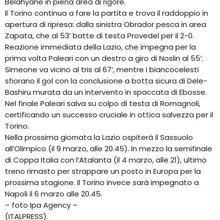
Belahyane in piena area di rigore.
Il Torino continua a fare la partita e trova il raddoppio in
apertura di ripresa: dalla sinistra Obrador pesca in area
Zapata, che al 53′ batte di testa Provedel per il 2-0.
Reazione immediata della Lazio, che impegna per la
prima volta Paleari con un destro a giro di Noslin al 55′.
Simeone va vicino al tris al 67′, mentre i biancocelesti
sfiorano il gol con la conclusione a botta sicura di Dele-
Bashiru murata da un intervento in spaccata di Ebosse.
Nel finale Paleari salva su colpo di testa di Romagnoli,
certificando un successo cruciale in ottica salvezza per il
Torino.
Nella prossima giornata la Lazio ospiterà il Sassuolo
all’Olimpico (il 9 marzo, alle 20.45). In mezzo la semifinale
di Coppa Italia con l’Atalanta (il 4 marzo, alle 21), ultimo
treno rimasto per strappare un posto in Europa per la
prossima stagione. Il Torino invece sarà impegnato a
Napoli il 6 marzo alle 20.45.
– foto Ipa Agency –
(ITALPRESS).