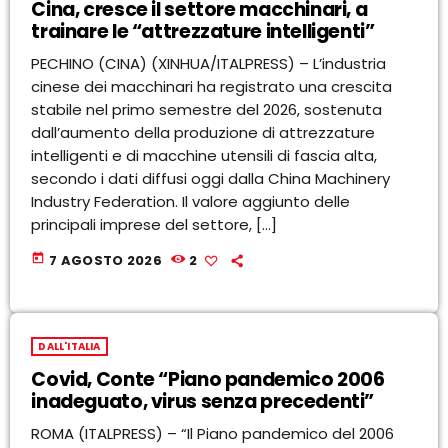
Cina, cresce il settore macchinari, a
trainare le “attrezzature intelligenti”
PECHINO (CINA) (XINHUA/ITALPRESS) – L’industria
cinese dei macchinari ha registrato una crescita
stabile nel primo semestre del 2026, sostenuta
dall’aumento della produzione di attrezzature
intelligenti e di macchine utensili di fascia alta,
secondo i dati diffusi oggi dalla China Machinery
Industry Federation. Il valore aggiunto delle
principali imprese del settore, […]
today
7 AGOSTO 2026
2
DALL'ITALIA
Covid, Conte “Piano pandemico 2006
inadeguato, virus senza precedenti”
ROMA (ITALPRESS) – “Il Piano pandemico del 2006