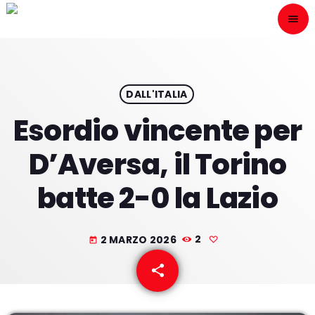
menu
close
ESCÙCHANOS
play_arrow
DALL'ITALIA
Esordio vincente per
play_arrow
ONAIR
D’Aversa, il Torino
batte 2-0 la Lazio
HOME
2 MARZO 2026
2
today
PROGRAMACION
share
email
NUESTRAS FRECUENCIAS