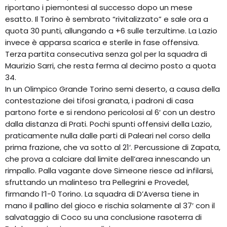
riportano i piemontesi al successo dopo un mese
esatto. Il Torino è sembrato “rivitalizzato” e sale ora a
quota 30 punti, allungando a +6 sulle terzultime. La Lazio
invece è apparsa scarica e sterile in fase offensiva.
Terza partita consecutiva senza gol per la squadra di
Maurizio Sarri, che resta ferma al decimo posto a quota
34.
In un Olimpico Grande Torino semi deserto, a causa della
contestazione dei tifosi granata, i padroni di casa
partono forte e si rendono pericolosi al 6′ con un destro
dalla distanza di Prati. Pochi spunti offensivi della Lazio,
praticamente nulla dalle parti di Paleari nel corso della
prima frazione, che va sotto al 21′. Percussione di Zapata,
che prova a calciare dal limite dell’area innescando un
rimpallo. Palla vagante dove Simeone riesce ad infilarsi,
sfruttando un malinteso tra Pellegrini e Provedel,
firmando l’1-0 Torino. La squadra di D’Aversa tiene in
mano il pallino del gioco e rischia solamente al 37′ con il
salvataggio di Coco su una conclusione rasoterra di