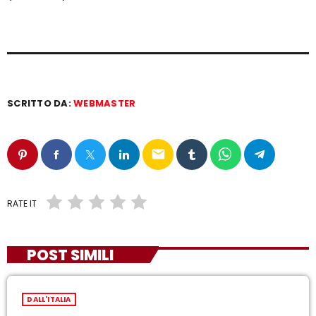
SCRITTO DA:
WEBMASTER
email
RATE IT
POST SIMILI
DALL'ITALIA