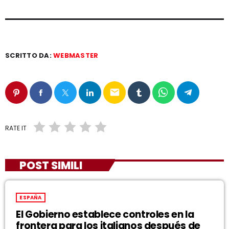
SCRITTO DA:
WEBMASTER
email
RATE IT
POST SIMILI
ESPAÑA
El Gobierno establece controles en la
frontera para los italianos después de