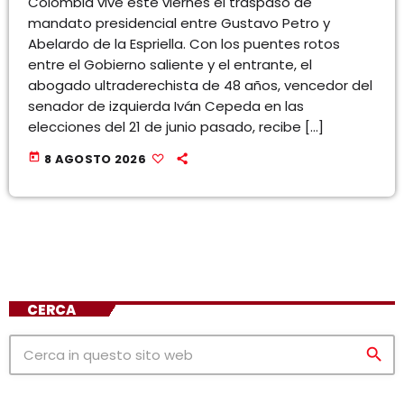
Colombia vive este viernes el traspaso de
mandato presidencial entre Gustavo Petro y
Abelardo de la Espriella. Con los puentes rotos
entre el Gobierno saliente y el entrante, el
abogado ultraderechista de 48 años, vencedor del
senador de izquierda Iván Cepeda en las
elecciones del 21 de junio pasado, recibe […]
today
8 AGOSTO 2026
CERCA
search