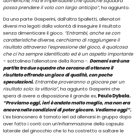
domeniche, ma è impensabile che qualche squadra
possa prendere il volo con largo anticipo”
, ha aggiunto.
Da una parte Gasperini, dall’altra Spalletti, allenatori
diversi ma legati dalla volontà di inseguire il risultato
senza dimenticare il gioco.
“Entrambi, anche se con
caratteristiche diverse, cerchiamo di raggiungere il
risultato attraverso l’espressione del gioco, è qualcosa
che ci ha sempre identificato ed è un aspetto importante
– sottolinea l’allenatore della Roma -.
Domani sarà una
partita tra due squadre che cercano di ottenere il
risultato offrendo un gioco di qualità, con poche
speculazioni.
Entrambe proveranno a giocare per un
risultato solo: la vittoria”
, ha aggiunto Gasperini che
spera di avere a disposizione il grande ex,
Paulo Dybala.
“Proviamo oggi, ieri è andato molto meglio, ma non era
ancora nelle condizioni di poter giocare. Vediamo oggi”.
L’ex bianconero è tornato ieri ad allenarsi in gruppo dopo
aver fatto i conti con un’infiammazione della capsula
laterale del ginocchio che lo ha costretto a saltare le