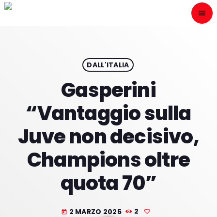
menu
close
ESCÙCHANOS
play_arrow
DALL'ITALIA
Gasperini
play_arrow
ONAIR
“Vantaggio sulla
Juve non decisivo,
Champions oltre
HOME
quota 70”
PROGRAMACION
NUESTRAS FRECUENCIAS
2 MARZO 2026
2
today