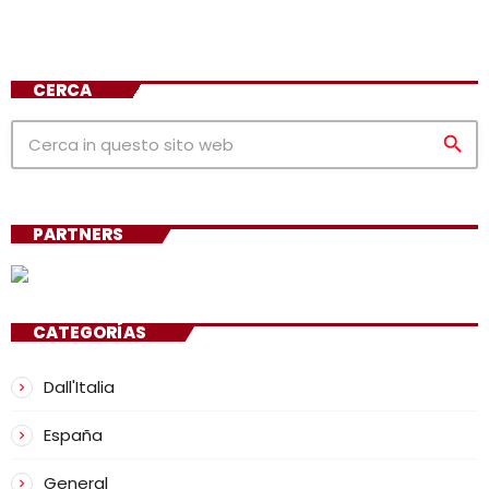
CERCA
search
PARTNERS
CATEGORÍAS
Dall'Italia
España
General