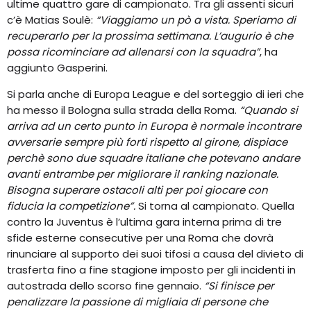
ultime quattro gare di campionato. Tra gli assenti sicuri
c’è Matias Soulè:
“Viaggiamo un pò a vista. Speriamo di
recuperarlo per la prossima settimana. L’augurio è che
possa ricominciare ad allenarsi con la squadra”
, ha
aggiunto Gasperini.
Si parla anche di Europa League e del sorteggio di ieri che
ha messo il Bologna sulla strada della Roma.
“Quando si
arriva ad un certo punto in Europa è normale incontrare
avversarie sempre più forti rispetto al girone, dispiace
perchè sono due squadre italiane che potevano andare
avanti entrambe per migliorare il ranking nazionale.
Bisogna superare ostacoli alti per poi giocare con
fiducia la competizione”.
Si torna al campionato. Quella
contro la Juventus è l’ultima gara interna prima di tre
sfide esterne consecutive per una Roma che dovrà
rinunciare al supporto dei suoi tifosi a causa del divieto di
trasferta fino a fine stagione imposto per gli incidenti in
autostrada dello scorso fine gennaio.
“Si finisce per
penalizzare la passione di migliaia di persone che