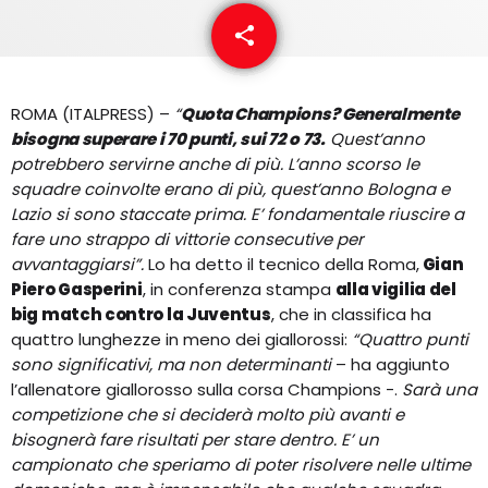
EQUIPO
share
email
NOTICIAS
ROMA (ITALPRESS) –
“
Quota Champions? Generalmente
CONTACTO
bisogna superare i 70 punti, sui 72 o 73.
Quest’anno
potrebbero servirne anche di più. L’anno scorso le
squadre coinvolte erano di più, quest’anno Bologna e
Lazio si sono staccate prima. E’ fondamentale riuscire a
fare uno strappo di vittorie consecutive per
avvantaggiarsi”.
Lo ha detto il tecnico della Roma,
Gian
Piero Gasperini
, in conferenza stampa
alla vigilia del
big match contro la Juventus
, che in classifica ha
quattro lunghezze in meno dei giallorossi:
“Quattro punti
sono significativi, ma non determinanti
– ha aggiunto
l’allenatore giallorosso sulla corsa Champions -.
Sarà una
competizione che si deciderà molto più avanti e
bisognerà fare risultati per stare dentro. E’ un
campionato che speriamo di poter risolvere nelle ultime