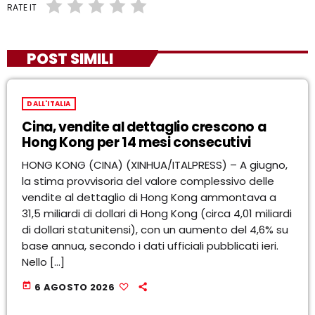
RATE IT
POST SIMILI
DALL'ITALIA
Cina, vendite al dettaglio crescono a
Hong Kong per 14 mesi consecutivi
HONG KONG (CINA) (XINHUA/ITALPRESS) – A giugno,
la stima provvisoria del valore complessivo delle
vendite al dettaglio di Hong Kong ammontava a
31,5 miliardi di dollari di Hong Kong (circa 4,01 miliardi
di dollari statunitensi), con un aumento del 4,6% su
base annua, secondo i dati ufficiali pubblicati ieri.
Nello […]
today
6 AGOSTO 2026