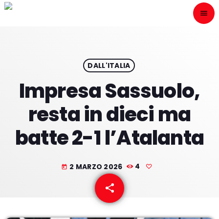
menu
close
ESCÙCHANOS
play_arrow
DALL'ITALIA
Impresa Sassuolo,
play_arrow
ONAIR
resta in dieci ma
batte 2-1 l’Atalanta
HOME
2 MARZO 2026
4
today
PROGRAMACION
share
email
NUESTRAS FRECUENCIAS