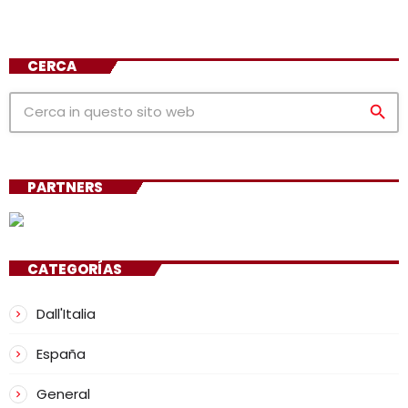
CERCA
search
PARTNERS
CATEGORÍAS
Dall'Italia
España
General