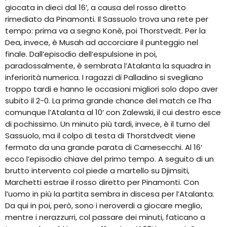
giocata in dieci dal 16′, a causa del rosso diretto
rimediato da Pinamonti. Il Sassuolo trova una rete per
tempo: prima va a segno Konè, poi Thorstvedt. Per la
Dea, invece, è Musah ad accorciare il punteggio nel
finale. Dall’episodio dell’espulsione in poi,
paradossalmente, è sembrata l’Atalanta la squadra in
inferiorità numerica. I ragazzi di Palladino si svegliano
troppo tardi e hanno le occasioni migliori solo dopo aver
subito il 2-0. La prima grande chance del match ce l’ha
comunque l’Atalanta al 10′ con Zalewski, il cui destro esce
di pochissimo. Un minuto più tardi, invece, è il turno del
Sassuolo, ma il colpo di testa di Thorstdvedt viene
fermato da una grande parata di Carnesecchi. Al 16′
ecco l’episodio chiave del primo tempo. A seguito di un
brutto intervento col piede a martello su Djimsiti,
Marchetti estrae il rosso diretto per Pinamonti. Con
l’uomo in più la partita sembra in discesa per l’Atalanta.
Da qui in poi, però, sono i neroverdi a giocare meglio,
mentre i nerazzurri, col passare dei minuti, faticano a