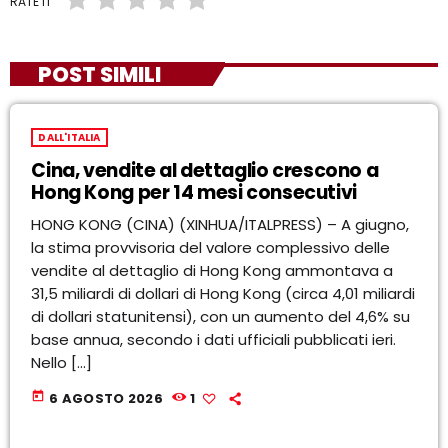
RATE IT
POST SIMILI
DALL'ITALIA
Cina, vendite al dettaglio crescono a
Hong Kong per 14 mesi consecutivi
HONG KONG (CINA) (XINHUA/ITALPRESS) – A giugno,
la stima provvisoria del valore complessivo delle
vendite al dettaglio di Hong Kong ammontava a
31,5 miliardi di dollari di Hong Kong (circa 4,01 miliardi
di dollari statunitensi), con un aumento del 4,6% su
base annua, secondo i dati ufficiali pubblicati ieri.
Nello […]
today
6 AGOSTO 2026
1