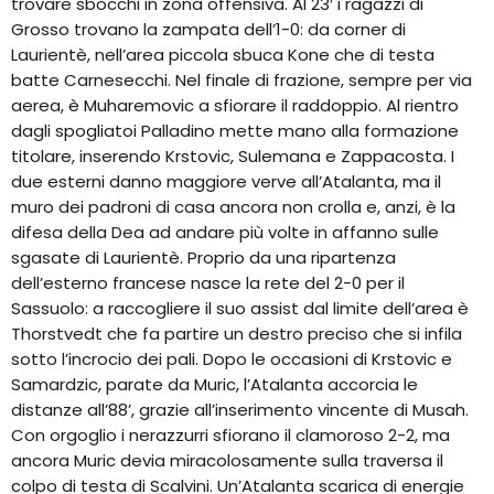
trovare sbocchi in zona offensiva. Al 23′ i ragazzi di
Grosso trovano la zampata dell’1-0: da corner di
Laurientè, nell’area piccola sbuca Kone che di testa
batte Carnesecchi. Nel finale di frazione, sempre per via
aerea, è Muharemovic a sfiorare il raddoppio. Al rientro
dagli spogliatoi Palladino mette mano alla formazione
titolare, inserendo Krstovic, Sulemana e Zappacosta. I
due esterni danno maggiore verve all’Atalanta, ma il
muro dei padroni di casa ancora non crolla e, anzi, è la
difesa della Dea ad andare più volte in affanno sulle
sgasate di Laurientè. Proprio da una ripartenza
dell’esterno francese nasce la rete del 2-0 per il
Sassuolo: a raccogliere il suo assist dal limite dell’area è
Thorstvedt che fa partire un destro preciso che si infila
sotto l’incrocio dei pali. Dopo le occasioni di Krstovic e
Samardzic, parate da Muric, l’Atalanta accorcia le
distanze all’88’, grazie all’inserimento vincente di Musah.
Con orgoglio i nerazzurri sfiorano il clamoroso 2-2, ma
ancora Muric devia miracolosamente sulla traversa il
colpo di testa di Scalvini. Un’Atalanta scarica di energie