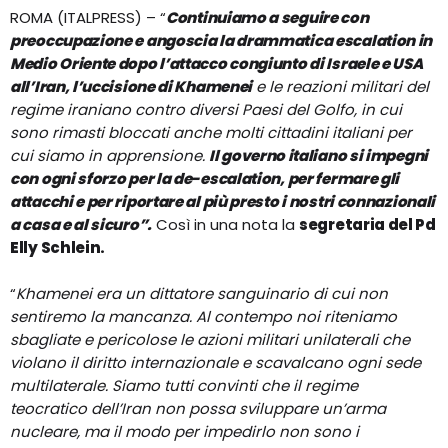
ROMA (ITALPRESS) – “
Continuiamo a seguire con
preoccupazione e angoscia la drammatica escalation in
Medio Oriente dopo l’attacco congiunto di Israele e USA
all’Iran, l’uccisione di Khamenei
e le reazioni militari del
regime iraniano contro diversi Paesi del Golfo, in cui
sono rimasti bloccati anche molti cittadini italiani per
cui siamo in apprensione.
Il governo italiano si impegni
con ogni sforzo per la de-escalation, per fermare gli
attacchi e per riportare al più presto i nostri connazionali
a casa e al sicuro”.
Così in una nota la
segretaria del Pd
Elly Schlein.
“
Khamenei era un dittatore sanguinario di cui non
sentiremo la mancanza. Al contempo noi riteniamo
sbagliate e pericolose le azioni militari unilaterali che
violano il diritto internazionale e scavalcano ogni sede
multilaterale. Siamo tutti convinti che il regime
teocratico dell’Iran non possa sviluppare un’arma
nucleare, ma il modo per impedirlo non sono i