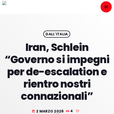
menu
close
ESCÙCHANOS
play_arrow
DALL'ITALIA
Iran, Schlein
play_arrow
ONAIR
“Governo si impegni
per de-escalation e
rientro nostri
HOME
connazionali”
PROGRAMACION
NUESTRAS FRECUENCIAS
2 MARZO 2026
4
today