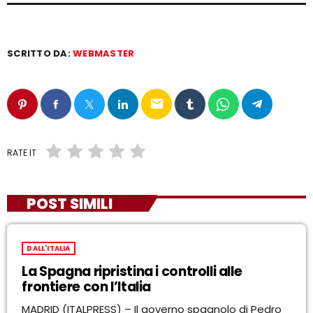
SCRITTO DA:
WEBMASTER
email
RATE IT
POST SIMILI
DALL'ITALIA
La Spagna ripristina i controlli alle
frontiere con l’Italia
MADRID (ITALPRESS) – Il governo spagnolo di Pedro