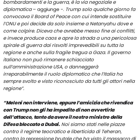
bombardamenti e la guerra, è la via negoziale e
diplomatica
– aggiunge -.
Trump solo qualche giorno fa
convocava il Board of Peace con cui intende sostituire
l’ONU e poi decide da solo insieme a Netanyahu dove e
come colpire. Diceva che avrebbe messo fine ai conflitti,
e invece produce caos e apre la strada a una pericolosa
spirale di guerra dai risvolti imprevedibili su tutta la
regione e anche sulla fragile tregua a Gaza. Il governo
italiano non può rimanere schiacciato
sull’amministrazione USA, o danneggerà
irreparabilmente il ruolo diplomatico che l’Italia ha
sempre svolto e visto riconosciuto da tutti gli attori nella
regione”.
“Meloni non interviene, eppure l’amicizia che rivendica
con Trump non gli ha impedito di non avvertirla
dell’attacco, tanto da avere il nostro ministro della
Difesa bloccato a Dubai.
Noi siamo stati nelle piazze
contro il regime teocratico e liberticida di Teheran,
contro la repressione brutale che ha visto il massacro di