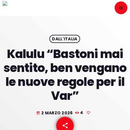
menu
close
ESCÙCHANOS
play_arrow
DALL'ITALIA
Kalulu “Bastoni mai
play_arrow
ONAIR
sentito, ben vengano
le nuove regole per il
Var”
HOME
PROGRAMACION
2 MARZO 2026
4
today
NUESTRAS FRECUENCIAS
share
email