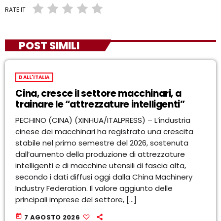
RATE IT
POST SIMILI
DALL'ITALIA
Cina, cresce il settore macchinari, a
trainare le “attrezzature intelligenti”
PECHINO (CINA) (XINHUA/ITALPRESS) – L’industria
cinese dei macchinari ha registrato una crescita
stabile nel primo semestre del 2026, sostenuta
dall’aumento della produzione di attrezzature
intelligenti e di macchine utensili di fascia alta,
secondo i dati diffusi oggi dalla China Machinery
Industry Federation. Il valore aggiunto delle
principali imprese del settore, […]
today
7 AGOSTO 2026