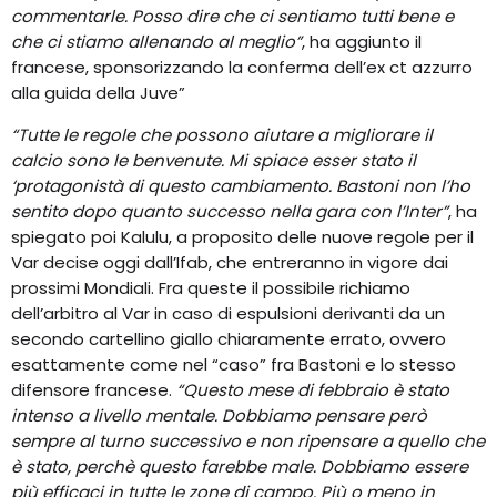
commentarle. Posso dire che ci sentiamo tutti bene e
che ci stiamo allenando al meglio”
, ha aggiunto il
francese, sponsorizzando la conferma dell’ex ct azzurro
alla guida della Juve”
“Tutte le regole che possono aiutare a migliorare il
calcio sono le benvenute. Mi spiace esser stato il
‘protagonistà di questo cambiamento. Bastoni non l’ho
sentito dopo quanto successo nella gara con l’Inter”
, ha
spiegato poi Kalulu, a proposito delle nuove regole per il
Var decise oggi dall’Ifab, che entreranno in vigore dai
prossimi Mondiali. Fra queste il possibile richiamo
dell’arbitro al Var in caso di espulsioni derivanti da un
secondo cartellino giallo chiaramente errato, ovvero
esattamente come nel “caso” fra Bastoni e lo stesso
difensore francese.
“Questo mese di febbraio è stato
intenso a livello mentale. Dobbiamo pensare però
sempre al turno successivo e non ripensare a quello che
è stato, perchè questo farebbe male. Dobbiamo essere
più efficaci in tutte le zone di campo. Più o meno in