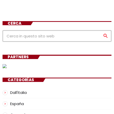
CERCA
search
PARTNERS
CATEGORÍAS
Dall'Italia
España