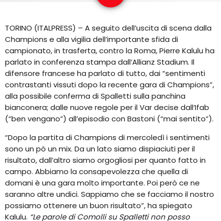
EQUIPO
TORINO (ITALPRESS) – A seguito dell’uscita di scena dalla
NOTICIAS
Champions e alla vigilia dell’importante sfida di
campionato, in trasferta, contro la Roma, Pierre Kalulu ha
CONTACTO
parlato in conferenza stampa dall’Allianz Stadium. Il
difensore francese ha parlato di tutto, dai “sentimenti
contrastanti vissuti dopo la recente gara di Champions”,
alla possibile conferma di Spalletti sulla panchina
bianconera; dalle nuove regole per il Var decise dall’Ifab
(“ben vengano”) all’episodio con Bastoni (“mai sentito”).
“Dopo la partita di Champions di mercoledì i sentimenti
sono un pò un mix. Da un lato siamo dispiaciuti per il
risultato, dall’altro siamo orgogliosi per quanto fatto in
campo. Abbiamo la consapevolezza che quella di
domani è una gara molto importante. Poi però ce ne
saranno altre undici. Sappiamo che se facciamo il nostro
possiamo ottenere un buon risultato”, ha spiegato
Kalulu.
“Le parole di Comolli su Spalletti non posso