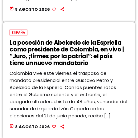
today
8 AGOSTO 2026
ESPAÑA
La posesión de Abelardo de la Espriella
como presidente de Colombia, en vivo |
“Juro, ¡firmes por la patria!”: el país
tiene un nuevo mandatario
Colombia vive este viernes el traspaso de
mandato presidencial entre Gustavo Petro y
Abelardo de la Espriella. Con los puentes rotos
entre el Gobierno saliente y el entrante, el
abogado ultraderechista de 48 años, vencedor del
senador de izquierda Iván Cepeda en las
elecciones del 21 de junio pasado, recibe […]
today
8 AGOSTO 2026