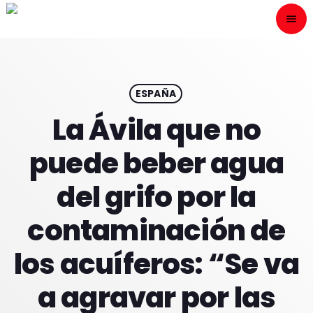
menu
close
ESCÙCHANOS
play_arrow
ESPAÑA
La Ávila que no
play_arrow
ONAIR
puede beber agua
del grifo por la
contaminación de
HOME
los acuíferos: “Se va
PROGRAMACION
a agravar por las
NUESTRAS FRECUENCIAS