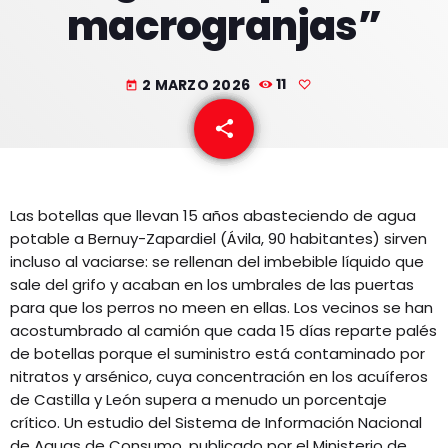
macrogranjas”
EQUIPO
NOTICIAS
2 MARZO 2026
11
today
CONTACTO
share
email
Las botellas que llevan 15 años abasteciendo de agua
potable a Bernuy-Zapardiel (Ávila, 90 habitantes) sirven
incluso al vaciarse: se rellenan del imbebible líquido que
sale del grifo y acaban en los umbrales de las puertas
para que los perros no meen en ellas. Los vecinos se han
acostumbrado al camión que cada 15 días reparte palés
de botellas porque el suministro está contaminado por
nitratos y arsénico, cuya concentración en los acuíferos
de Castilla y León supera a menudo un porcentaje
crítico. Un estudio del Sistema de Información Nacional
de Aguas de Consumo, publicado por el Ministerio de