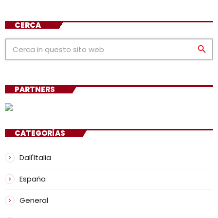
CERCA
search
PARTNERS
CATEGORÍAS
Dall'Italia
España
General