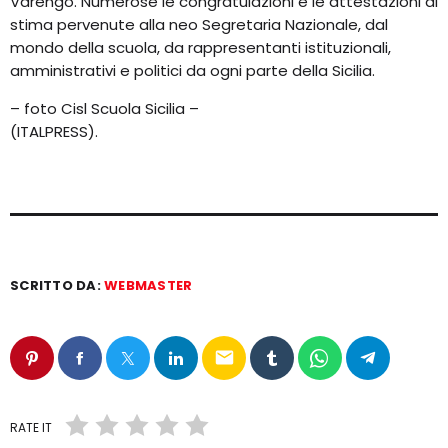
Varengo. Numerose le congratulazioni e le attestazioni di
stima pervenute alla neo Segretaria Nazionale, dal
mondo della scuola, da rappresentanti istituzionali,
amministrativi e politici da ogni parte della Sicilia.
– foto Cisl Scuola Sicilia –
(ITALPRESS).
SCRITTO DA:
WEBMASTER
email
RATE IT