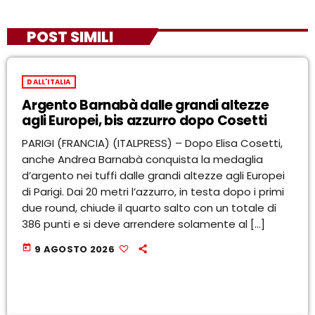
POST SIMILI
DALL'ITALIA
Argento Barnabà dalle grandi altezze
agli Europei, bis azzurro dopo Cosetti
PARIGI (FRANCIA) (ITALPRESS) – Dopo Elisa Cosetti,
anche Andrea Barnabà conquista la medaglia
d’argento nei tuffi dalle grandi altezze agli Europei
di Parigi. Dai 20 metri l’azzurro, in testa dopo i primi
due round, chiude il quarto salto con un totale di
386 punti e si deve arrendere solamente al […]
today
9 AGOSTO 2026