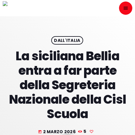
menu
close
ESCÙCHANOS
play_arrow
DALL'ITALIA
La siciliana Bellia
play_arrow
ONAIR
entra a far parte
della Segreteria
Nazionale della Cisl
HOME
Scuola
PROGRAMACION
NUESTRAS FRECUENCIAS
2 MARZO 2026
5
today