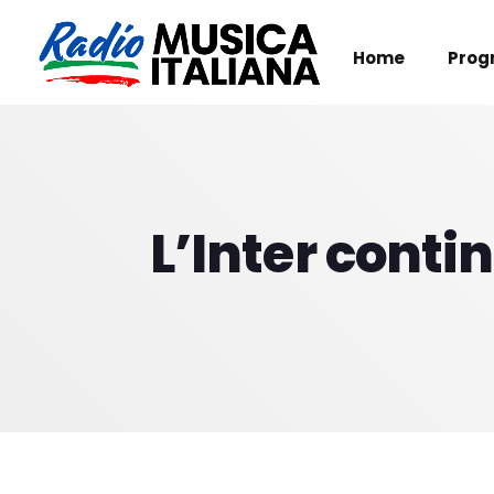
Home
Prog
L’Inter conti