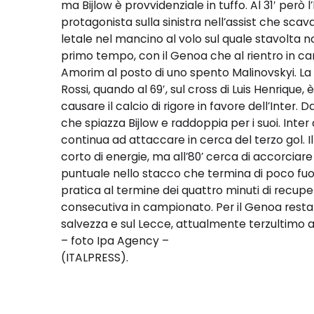
ma Bijlow è provvidenziale in tuffo. Al 31′ però 
protagonista sulla sinistra nell’assist che sca
letale nel mancino al volo sul quale stavolta non
primo tempo, con il Genoa che al rientro in c
Amorim al posto di uno spento Malinovskyi. La
Rossi, quando al 69′, sul cross di Luis Henrique
causare il calcio di rigore in favore dell’Inter.
che spiazza Bijlow e raddoppia per i suoi. Inter
continua ad attaccare in cerca del terzo gol. 
corto di energie, ma all’80’ cerca di accorciare 
puntuale nello stacco che termina di poco fuori.
pratica al termine dei quattro minuti di recuper
consecutiva in campionato. Per il Genoa rest
salvezza e sul Lecce, attualmente terzultimo a
– foto Ipa Agency –
(ITALPRESS).