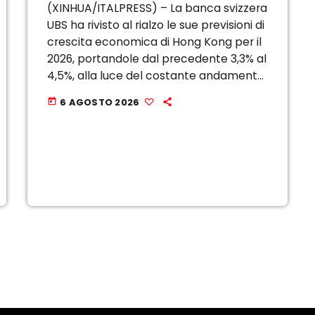
(XINHUA/ITALPRESS) – La banca svizzera
UBS ha rivisto al rialzo le sue previsioni di
crescita economica di Hong Kong per il
2026, portandole dal precedente 3,3% al
4,5%, alla luce del costante andamento
positivo dell’economia. Lunedi la banca
6 AGOSTO 2026
today
ha affermato che le esportazioni ad
alto valore aggiunto […]