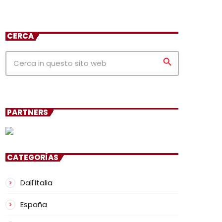
CERCA
search
PARTNERS
CATEGORÍAS
Dall'Italia
España