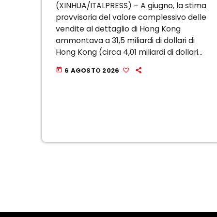
(XINHUA/ITALPRESS) – A giugno, la stima
provvisoria del valore complessivo delle
vendite al dettaglio di Hong Kong
ammontava a 31,5 miliardi di dollari di
Hong Kong (circa 4,01 miliardi di dollari
statunitensi), con un aumento del 4,6%
6 AGOSTO 2026
today
su base annua, secondo i dati ufficiali
pubblicati ieri. Nello […]