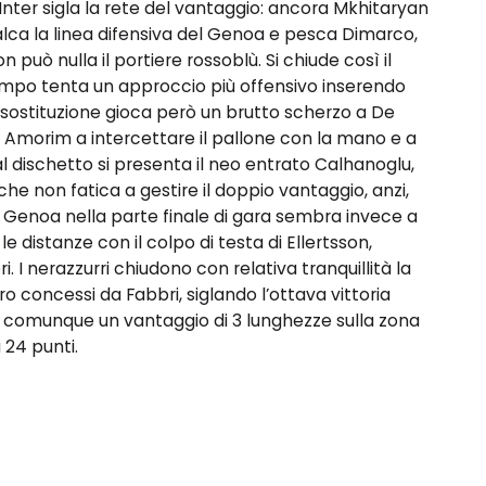
l’Inter sigla la rete del vantaggio: ancora Mkhitaryan
valca la linea difensiva del Genoa e pesca Dimarco,
 può nulla il portiere rossoblù. Si chiude così il
ampo tenta un approccio più offensivo inserendo
 sostituzione gioca però un brutto scherzo a De
, è Amorim a intercettare il pallone con la mano e a
 Dal dischetto si presenta il neo entrato Calhanoglu,
 che non fatica a gestire il doppio vantaggio, anzi,
Il Genoa nella parte finale di gara sembra invece a
le distanze con il colpo di testa di Ellertsson,
 I nerazzurri chiudono con relativa tranquillità la
o concessi da Fabbri, siglando l’ottava vittoria
a comunque un vantaggio di 3 lunghezze sulla zona
 24 punti.