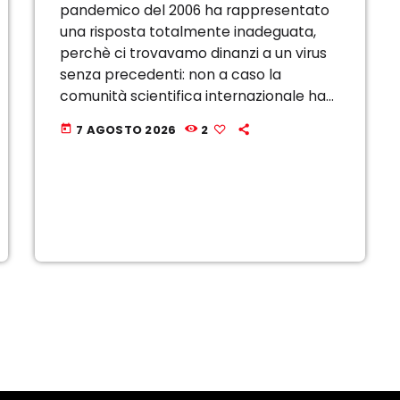
pandemico del 2006 ha rappresentato
una risposta totalmente inadeguata,
perchè ci trovavamo dinanzi a un virus
senza precedenti: non a caso la
comunità scientifica internazionale ha
predisposto uno strumento di risposta
7 AGOSTO 2026
2
today
specificamente modellato sul Covid;
tale strumento ha contemplato azioni
anche non previste, come ad […]