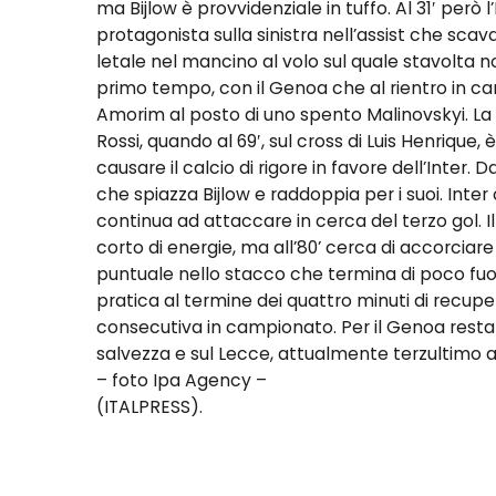
ma Bijlow è provvidenziale in tuffo. Al 31′ però 
protagonista sulla sinistra nell’assist che sca
letale nel mancino al volo sul quale stavolta non
primo tempo, con il Genoa che al rientro in c
Amorim al posto di uno spento Malinovskyi. La
Rossi, quando al 69′, sul cross di Luis Henrique
causare il calcio di rigore in favore dell’Inter.
che spiazza Bijlow e raddoppia per i suoi. Inter
continua ad attaccare in cerca del terzo gol. 
corto di energie, ma all’80’ cerca di accorciare 
puntuale nello stacco che termina di poco fuori.
pratica al termine dei quattro minuti di recuper
consecutiva in campionato. Per il Genoa rest
salvezza e sul Lecce, attualmente terzultimo a
– foto Ipa Agency –
(ITALPRESS).