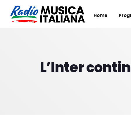
Home
Prog
L’Inter conti