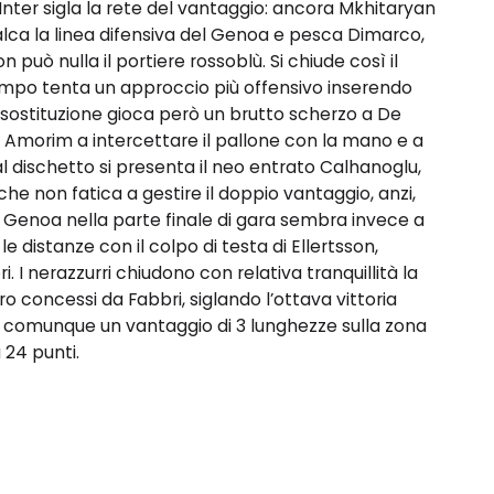
l’Inter sigla la rete del vantaggio: ancora Mkhitaryan
valca la linea difensiva del Genoa e pesca Dimarco,
 può nulla il portiere rossoblù. Si chiude così il
ampo tenta un approccio più offensivo inserendo
 sostituzione gioca però un brutto scherzo a De
, è Amorim a intercettare il pallone con la mano e a
 Dal dischetto si presenta il neo entrato Calhanoglu,
 che non fatica a gestire il doppio vantaggio, anzi,
Il Genoa nella parte finale di gara sembra invece a
le distanze con il colpo di testa di Ellertsson,
 I nerazzurri chiudono con relativa tranquillità la
o concessi da Fabbri, siglando l’ottava vittoria
a comunque un vantaggio di 3 lunghezze sulla zona
 24 punti.