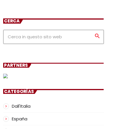
CERCA
search
PARTNERS
CATEGORÍAS
Dall'Italia
España