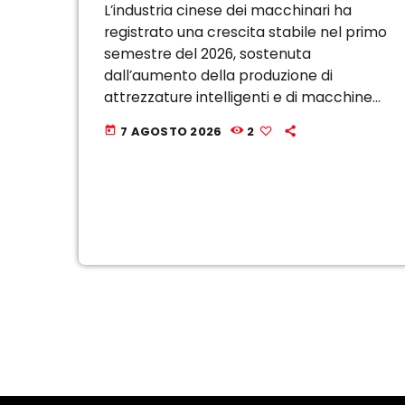
L’industria cinese dei macchinari ha
registrato una crescita stabile nel primo
semestre del 2026, sostenuta
dall’aumento della produzione di
attrezzature intelligenti e di macchine
utensili di fascia alta, secondo i dati
7 AGOSTO 2026
2
today
diffusi oggi dalla China Machinery
Industry Federation. Il valore aggiunto
delle principali imprese del settore, […]