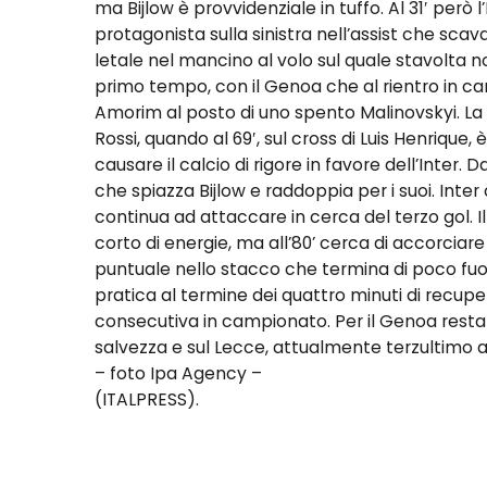
ma Bijlow è provvidenziale in tuffo. Al 31′ però 
protagonista sulla sinistra nell’assist che sca
letale nel mancino al volo sul quale stavolta non
primo tempo, con il Genoa che al rientro in c
Amorim al posto di uno spento Malinovskyi. La
Rossi, quando al 69′, sul cross di Luis Henrique
causare il calcio di rigore in favore dell’Inter.
che spiazza Bijlow e raddoppia per i suoi. Inter
continua ad attaccare in cerca del terzo gol. 
corto di energie, ma all’80’ cerca di accorciare 
puntuale nello stacco che termina di poco fuori.
pratica al termine dei quattro minuti di recuper
consecutiva in campionato. Per il Genoa rest
salvezza e sul Lecce, attualmente terzultimo a
– foto Ipa Agency –
(ITALPRESS).