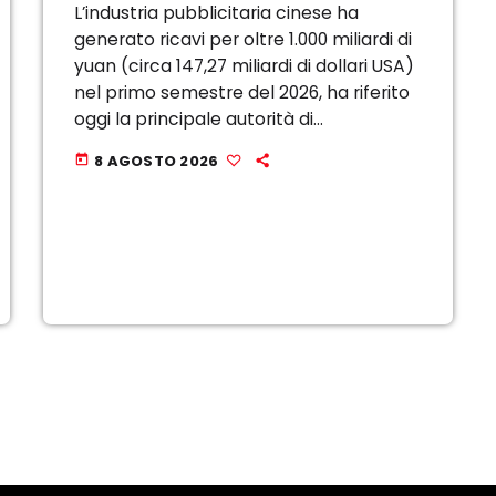
L’industria pubblicitaria cinese ha
generato ricavi per oltre 1.000 miliardi di
yuan (circa 147,27 miliardi di dollari USA)
nel primo semestre del 2026, ha riferito
oggi la principale autorità di
regolamentazione del mercato del
8 AGOSTO 2026
today
Paese. Tra gennaio e giugno, i ricavi
pubblicitari dei principali operatori del
[…]