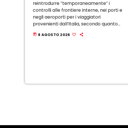
reintrodurre “temporaneamente” i
controlli alle frontiere interne, nei porti e
negli aeroporti per i viaggiatori
provenienti dall’Italia, secondo quanto
riporta El Pais. I controlli saranno
8 AGOSTO 2026
today
operativi dalla mezzanotte di sabato 8
agosto e consisteranno nella verifica
dell’identità e […]