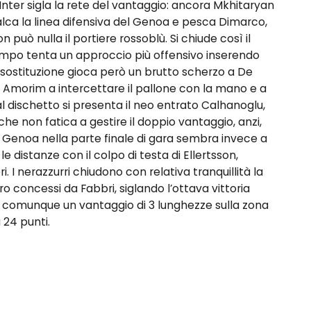
l’Inter sigla la rete del vantaggio: ancora Mkhitaryan
valca la linea difensiva del Genoa e pesca Dimarco,
 può nulla il portiere rossoblù. Si chiude così il
ampo tenta un approccio più offensivo inserendo
 sostituzione gioca però un brutto scherzo a De
, è Amorim a intercettare il pallone con la mano e a
 Dal dischetto si presenta il neo entrato Calhanoglu,
 che non fatica a gestire il doppio vantaggio, anzi,
Il Genoa nella parte finale di gara sembra invece a
le distanze con il colpo di testa di Ellertsson,
 I nerazzurri chiudono con relativa tranquillità la
o concessi da Fabbri, siglando l’ottava vittoria
a comunque un vantaggio di 3 lunghezze sulla zona
 24 punti.