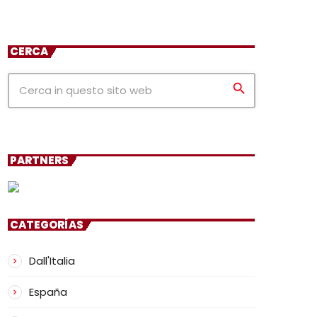
CERCA
search
PARTNERS
CATEGORÍAS
Dall'Italia
España