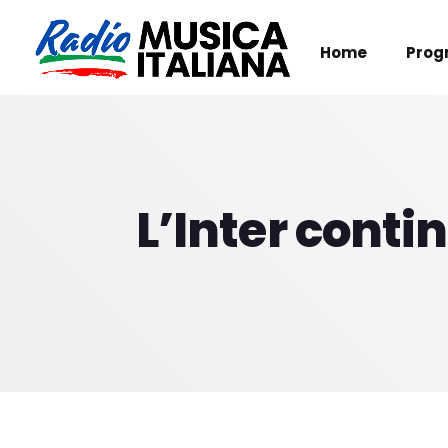
Home
Prog
L’Inter conti