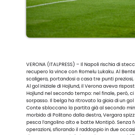
VERONA (ITALPRESS) – Il Napoli rischia di stecc
recupero la vince con Romelu Lukaku. Al Bente
scaligera, portandosi a casa tre punti preziosi,
Al gol iniziale di Hojlund, il Verona aveva risp
Hojlund nel secondo tempo: nel finale, però, ci
sorpasso. Il belga ha ritrovato la gioia di un g
Conte sbloccano la partita già al secondo minu
morbido di Politano dalla destra, Vergara spizz
pesca l’angolino alto e batte Montipò. Senza f
operazioni, sfiorando il raddoppio in due occasio