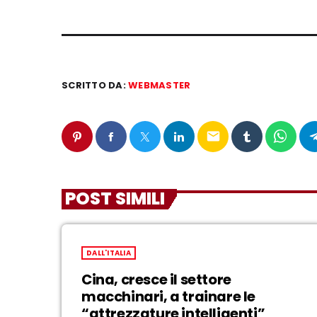
SCRITTO DA:
WEBMASTER
email
POST SIMILI
DALL'ITALIA
Cina, cresce il settore
macchinari, a trainare le
“attrezzature intelligenti”