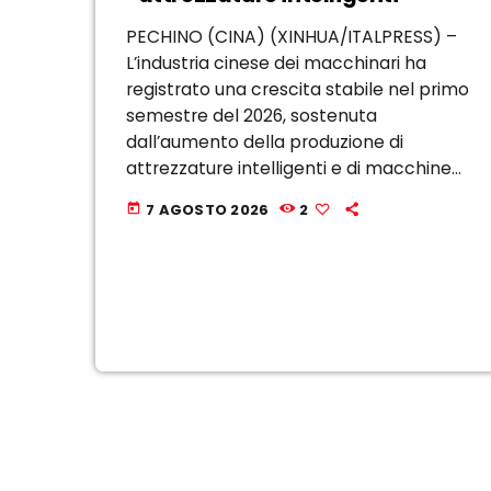
PECHINO (CINA) (XINHUA/ITALPRESS) –
L’industria cinese dei macchinari ha
registrato una crescita stabile nel primo
semestre del 2026, sostenuta
dall’aumento della produzione di
attrezzature intelligenti e di macchine
utensili di fascia alta, secondo i dati
7 AGOSTO 2026
2
today
diffusi oggi dalla China Machinery
Industry Federation. Il valore aggiunto
delle principali imprese del settore, […]