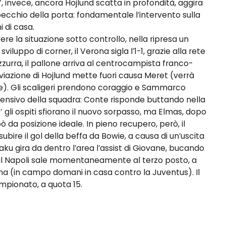
, invece, ancora Hojlund scatta in profondità, aggira
pecchio della porta: fondamentale l’intervento sulla
i di casa.
e la situazione sotto controllo, nella ripresa un
sviluppo di corner, il Verona sigla l’1-1, grazie alla rete
zurra, il pallone arriva al centrocampista franco-
deviazione di Hojlund mette fuori causa Meret (verrà
se). Gli scaligeri prendono coraggio e Sammarco
ensivo della squadra: Conte risponde buttando nella
80′ gli ospiti sfiorano il nuovo sorpasso, ma Elmas, dopo
 da posizione ideale. In pieno recupero, però, il
subire il gol della beffa da Bowie, a causa di un’uscita
kaku gira da dentro l’area l’assist di Giovane, bucando
 il Napoli sale momentaneamente al terzo posto, a
oma (in campo domani in casa contro la Juventus). Il
mpionato, a quota 15.