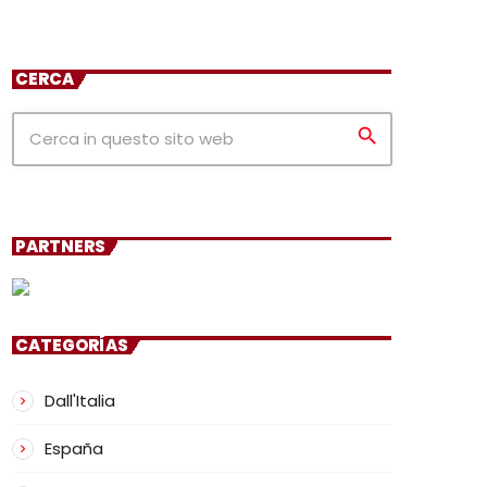
CERCA
search
PARTNERS
CATEGORÍAS
Dall'Italia
España