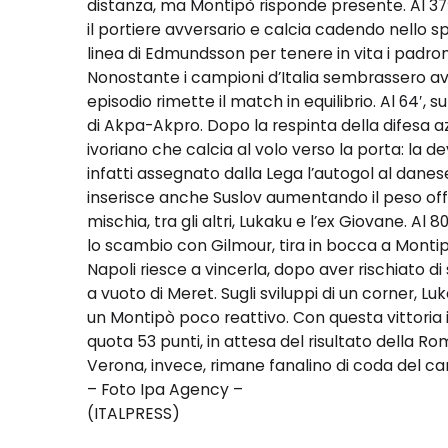
distanza, ma Montipò risponde presente. Al 37′
il portiere avversario e calcia cadendo nello s
linea di Edmundsson per tenere in vita i padron
Nonostante i campioni d’Italia sembrassero aver
episodio rimette il match in equilibrio. Al 64′, su 
di Akpa-Akpro. Dopo la respinta della difesa az
ivoriano che calcia al volo verso la porta: la 
infatti assegnato dalla Lega l’autogol al dane
inserisce anche Suslov aumentando il peso off
mischia, tra gli altri, Lukaku e l’ex Giovane. Al 
lo scambio con Gilmour, tira in bocca a Montipò
Napoli riesce a vincerla, dopo aver rischiato di 
a vuoto di Meret. Sugli sviluppi di un corner, Lu
un Montipò poco reattivo. Con questa vittoria
quota 53 punti, in attesa del risultato della R
Verona, invece, rimane fanalino di coda del ca
– Foto Ipa Agency –
(ITALPRESS)