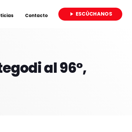
ESCÙCHANOS
play_arrow
ticias
Contacto
close
tegodi al 96°,