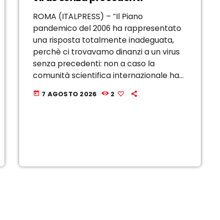
ROMA (ITALPRESS) – “Il Piano
pandemico del 2006 ha rappresentato
una risposta totalmente inadeguata,
perchè ci trovavamo dinanzi a un virus
senza precedenti: non a caso la
comunità scientifica internazionale ha
predisposto uno strumento di risposta
7 AGOSTO 2026
2
today
specificamente modellato sul Covid;
tale strumento ha contemplato azioni
anche non previste, come ad […]