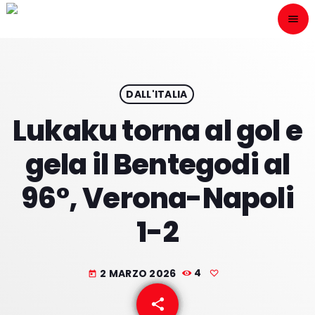
menu
close
ESCÙCHANOS
play_arrow
DALL'ITALIA
Lukaku torna al gol e
play_arrow
ONAIR
gela il Bentegodi al
96°, Verona-Napoli
1-2
HOME
PROGRAMACION
2 MARZO 2026
4
today
NUESTRAS FRECUENCIAS
share
email