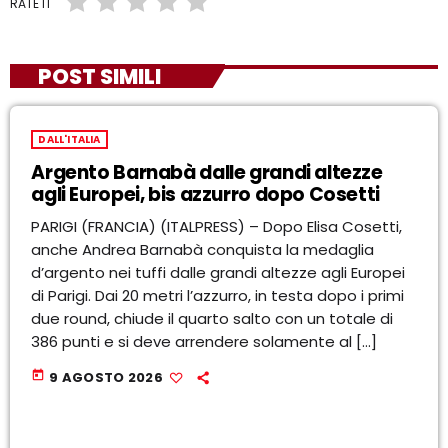
RATE IT
POST SIMILI
DALL'ITALIA
Argento Barnabà dalle grandi altezze
agli Europei, bis azzurro dopo Cosetti
PARIGI (FRANCIA) (ITALPRESS) – Dopo Elisa Cosetti,
anche Andrea Barnabà conquista la medaglia
d’argento nei tuffi dalle grandi altezze agli Europei
di Parigi. Dai 20 metri l’azzurro, in testa dopo i primi
due round, chiude il quarto salto con un totale di
386 punti e si deve arrendere solamente al […]
today
9 AGOSTO 2026