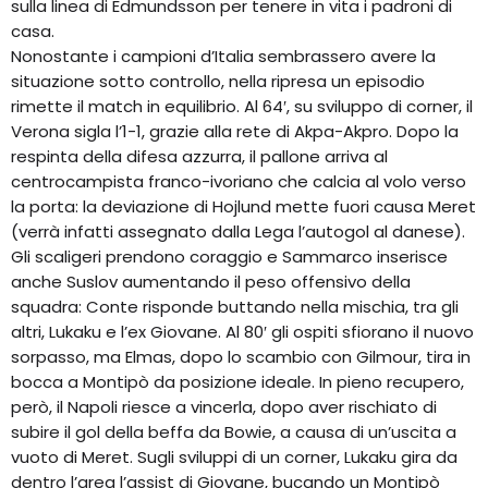
sulla linea di Edmundsson per tenere in vita i padroni di
casa.
Nonostante i campioni d’Italia sembrassero avere la
situazione sotto controllo, nella ripresa un episodio
rimette il match in equilibrio. Al 64′, su sviluppo di corner, il
Verona sigla l’1-1, grazie alla rete di Akpa-Akpro. Dopo la
respinta della difesa azzurra, il pallone arriva al
centrocampista franco-ivoriano che calcia al volo verso
la porta: la deviazione di Hojlund mette fuori causa Meret
(verrà infatti assegnato dalla Lega l’autogol al danese).
Gli scaligeri prendono coraggio e Sammarco inserisce
anche Suslov aumentando il peso offensivo della
squadra: Conte risponde buttando nella mischia, tra gli
altri, Lukaku e l’ex Giovane. Al 80′ gli ospiti sfiorano il nuovo
sorpasso, ma Elmas, dopo lo scambio con Gilmour, tira in
bocca a Montipò da posizione ideale. In pieno recupero,
però, il Napoli riesce a vincerla, dopo aver rischiato di
subire il gol della beffa da Bowie, a causa di un’uscita a
vuoto di Meret. Sugli sviluppi di un corner, Lukaku gira da
dentro l’area l’assist di Giovane, bucando un Montipò