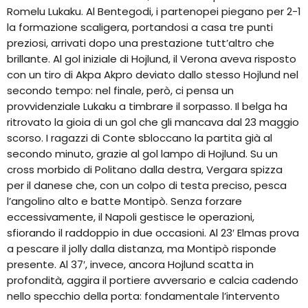
Romelu Lukaku. Al Bentegodi, i partenopei piegano per 2-1
la formazione scaligera, portandosi a casa tre punti
preziosi, arrivati dopo una prestazione tutt’altro che
brillante. Al gol iniziale di Hojlund, il Verona aveva risposto
con un tiro di Akpa Akpro deviato dallo stesso Hojlund nel
secondo tempo: nel finale, però, ci pensa un
provvidenziale Lukaku a timbrare il sorpasso. Il belga ha
ritrovato la gioia di un gol che gli mancava dal 23 maggio
scorso. I ragazzi di Conte sbloccano la partita già al
secondo minuto, grazie al gol lampo di Hojlund. Su un
cross morbido di Politano dalla destra, Vergara spizza
per il danese che, con un colpo di testa preciso, pesca
l’angolino alto e batte Montipò. Senza forzare
eccessivamente, il Napoli gestisce le operazioni,
sfiorando il raddoppio in due occasioni. Al 23′ Elmas prova
a pescare il jolly dalla distanza, ma Montipò risponde
presente. Al 37′, invece, ancora Hojlund scatta in
profondità, aggira il portiere avversario e calcia cadendo
nello specchio della porta: fondamentale l’intervento