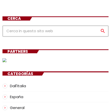
CERCA
search
PARTNERS
CATEGORÍAS
Dall'Italia
España
General