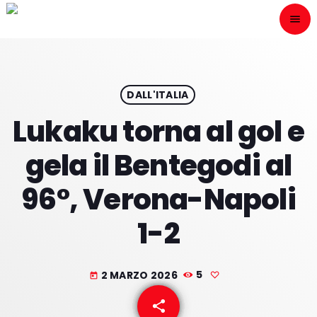
menu
close
ESCÙCHANOS
play_arrow
DALL'ITALIA
Lukaku torna al gol e
play_arrow
ONAIR
gela il Bentegodi al
96°, Verona-Napoli
1-2
HOME
PROGRAMACION
2 MARZO 2026
5
today
NUESTRAS FRECUENCIAS
share
email