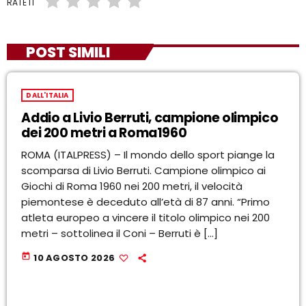
RATE IT
POST SIMILI
DALL'ITALIA
Addio a Livio Berruti, campione olimpico
dei 200 metri a Roma1960
ROMA (ITALPRESS) – Il mondo dello sport piange la
scomparsa di Livio Berruti. Campione olimpico ai
Giochi di Roma 1960 nei 200 metri, il velocità
piemontese è deceduto all’età di 87 anni. “Primo
atleta europeo a vincere il titolo olimpico nei 200
metri – sottolinea il Coni – Berruti è […]
today
10 AGOSTO 2026