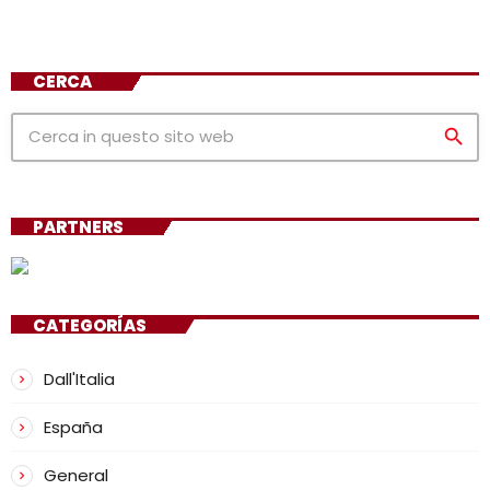
CERCA
search
PARTNERS
CATEGORÍAS
Dall'Italia
España
General