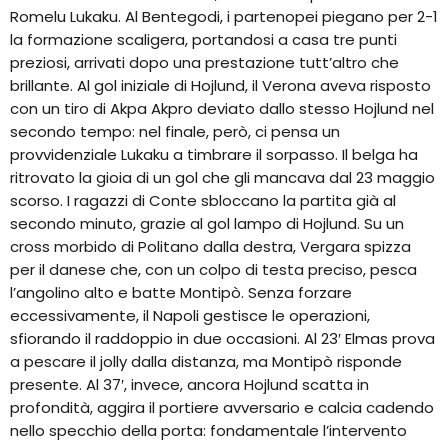
Romelu Lukaku. Al Bentegodi, i partenopei piegano per 2-1
la formazione scaligera, portandosi a casa tre punti
preziosi, arrivati dopo una prestazione tutt’altro che
brillante. Al gol iniziale di Hojlund, il Verona aveva risposto
con un tiro di Akpa Akpro deviato dallo stesso Hojlund nel
secondo tempo: nel finale, però, ci pensa un
provvidenziale Lukaku a timbrare il sorpasso. Il belga ha
ritrovato la gioia di un gol che gli mancava dal 23 maggio
scorso. I ragazzi di Conte sbloccano la partita già al
secondo minuto, grazie al gol lampo di Hojlund. Su un
cross morbido di Politano dalla destra, Vergara spizza
per il danese che, con un colpo di testa preciso, pesca
l’angolino alto e batte Montipò. Senza forzare
eccessivamente, il Napoli gestisce le operazioni,
sfiorando il raddoppio in due occasioni. Al 23′ Elmas prova
a pescare il jolly dalla distanza, ma Montipò risponde
presente. Al 37′, invece, ancora Hojlund scatta in
profondità, aggira il portiere avversario e calcia cadendo
nello specchio della porta: fondamentale l’intervento