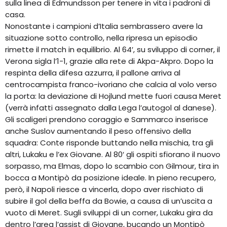
sulla linea di Edmundsson per tenere in vita i padroni di
casa.
Nonostante i campioni d’Italia sembrassero avere la
situazione sotto controllo, nella ripresa un episodio
rimette il match in equilibrio. Al 64′, su sviluppo di corner, il
Verona sigla l’1-1, grazie alla rete di Akpa-Akpro. Dopo la
respinta della difesa azzurra, il pallone arriva al
centrocampista franco-ivoriano che calcia al volo verso
la porta: la deviazione di Hojlund mette fuori causa Meret
(verrà infatti assegnato dalla Lega l’autogol al danese).
Gli scaligeri prendono coraggio e Sammarco inserisce
anche Suslov aumentando il peso offensivo della
squadra: Conte risponde buttando nella mischia, tra gli
altri, Lukaku e l’ex Giovane. Al 80′ gli ospiti sfiorano il nuovo
sorpasso, ma Elmas, dopo lo scambio con Gilmour, tira in
bocca a Montipò da posizione ideale. In pieno recupero,
però, il Napoli riesce a vincerla, dopo aver rischiato di
subire il gol della beffa da Bowie, a causa di un’uscita a
vuoto di Meret. Sugli sviluppi di un corner, Lukaku gira da
dentro l’area l’assist di Giovane, bucando un Montipò