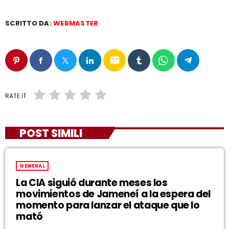
SCRITTO DA:
WEBMASTER
email
RATE IT
POST SIMILI
GENERAL
La CIA siguió durante meses los
movimientos de Jameneí a la espera del
momento para lanzar el ataque que lo
mató