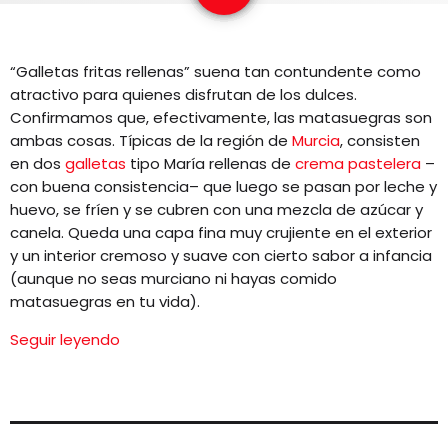
EQUIPO
NOTICIAS
“Galletas fritas rellenas” suena tan contundente como
atractivo para quienes disfrutan de los dulces.
CONTACTO
Confirmamos que, efectivamente, las matasuegras son
ambas cosas. Típicas de la región de
Murcia
, consisten
en dos
galletas
tipo María rellenas de
crema pastelera
–
con buena consistencia– que luego se pasan por leche y
huevo, se fríen y se cubren con una mezcla de azúcar y
canela. Queda una capa fina muy crujiente en el exterior
y un interior cremoso y suave con cierto sabor a infancia
(aunque no seas murciano ni hayas comido
matasuegras en tu vida).
Seguir leyendo