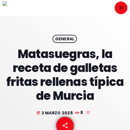
menu
close
ESCÙCHANOS
play_arrow
GENERAL
Matasuegras, la
play_arrow
ONAIR
receta de galletas
fritas rellenas típica
de Murcia
HOME
PROGRAMACION
2 MARZO 2026
8
today
NUESTRAS FRECUENCIAS
share
email