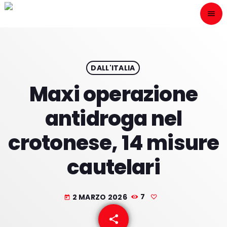
menu
close
ESCÙCHANOS
play_arrow
DALL'ITALIA
Maxi operazione
play_arrow
ONAIR
antidroga nel
crotonese, 14 misure
cautelari
HOME
PROGRAMACION
2 MARZO 2026
7
today
NUESTRAS FRECUENCIAS
share
email