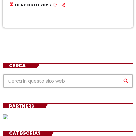
today
10 AGOSTO 2026
CERCA
search
PARTNERS
CATEGORÍAS