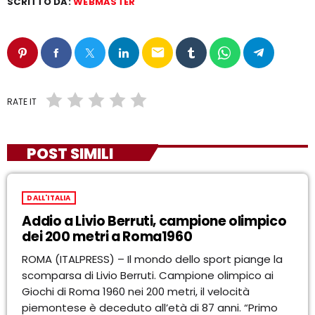
SCRITTO DA:
WEBMASTER
email
RATE IT
POST SIMILI
DALL'ITALIA
Addio a Livio Berruti, campione olimpico
dei 200 metri a Roma1960
ROMA (ITALPRESS) – Il mondo dello sport piange la
scomparsa di Livio Berruti. Campione olimpico ai
Giochi di Roma 1960 nei 200 metri, il velocità
piemontese è deceduto all’età di 87 anni. “Primo