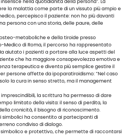
nserisce nella quotidianità della persona”. La
e la malattia come parte di un vissuto più ampio e
edico, percepisco il paziente: non ho più davanti
na persona con una storia, delle paure, delle
steo-metaboliche e della tiroide presso
io-Medico di Roma, il percorso ha rappresentato
aiutato i pazienti a portare alla luce aspetti del
paziente che ha maggiore consapevolezza emotiva e
enza terapeutica e diventa più semplice gestire il
per persone affette da ipoparatiroidismo: “Nel caso
 è solo la cura in senso stretto, ma il management
imprescindibili, la scrittura ha permesso di dare
o limitato della visita: il senso di perdita, la
 della cronicità, il bisogno di riconoscimento.
imbolici ha consentito ai partecipanti di
rreno condiviso di dialogo.
 simbolico e protettivo, che permette di raccontarsi