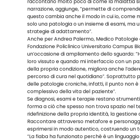
raccontano molto poco di come la malattia si i
narrazione, aggiunge, “permette di comprender
questo cambia anche il modo in cui io, come m
solo una patologia o un insieme di esami, ma u
strategie di adattamento”.
Anche per Andrea Palermo, Medico Patologie o
Fondazione Policlinico Universitario Campus B
un’occasione di ampliamento dello sguardo: “Ha 
loro vissuto e quando mi interfaccio con un 
della propria condizione, migliora anche l’ader
percorso di cura nel quotidiano”. Soprattutto 
delle patologie croniche, infatti, il punto non
complessivo della vita del paziente”.
Se diagnosi, esami e terapie restano strumenti 
forma a ciò che spesso non trova spazio nel temp
ridefinizione della propria identità, la gestione
Raccontare attraverso metafore e personaggi s
esprimersi in modo autentico, costruendo un te
“La fiaba ha funzionato perchè è un linguaggio