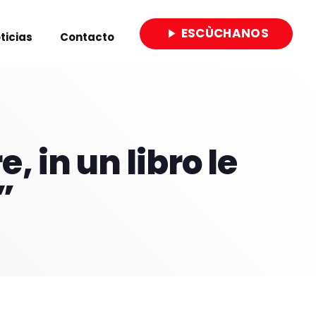
ESCÙCHANOS
play_arrow
ticias
Contacto
close
, in un libro le
”