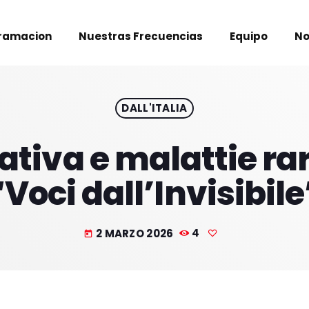
ramacion
Nuestras Frecuencias
Equipo
No
DALL'ITALIA
iva e malattie rare
“Voci dall’Invisibile
2 MARZO 2026
4
today