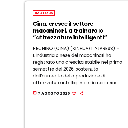
DALL'ITALIA
Cina, cresce il settore
macchinari, a trainare le
“attrezzature intelligenti”
PECHINO (CINA) (XINHUA/ITALPRESS) –
L’industria cinese dei macchinari ha
registrato una crescita stabile nel primo
semestre del 2026, sostenuta
dall’aumento della produzione di
attrezzature intelligenti e di macchine
utensili di fascia alta, secondo i dati
7 AGOSTO 2026
today
diffusi oggi dalla China Machinery
Industry Federation. Il valore aggiunto
delle principali imprese del settore, […]