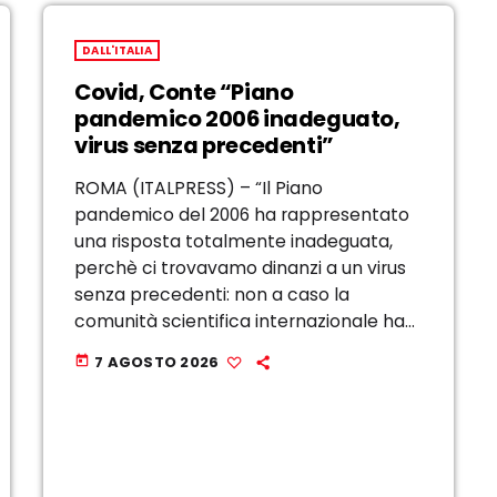
DALL'ITALIA
Covid, Conte “Piano
pandemico 2006 inadeguato,
virus senza precedenti”
ROMA (ITALPRESS) – “Il Piano
pandemico del 2006 ha rappresentato
una risposta totalmente inadeguata,
perchè ci trovavamo dinanzi a un virus
senza precedenti: non a caso la
comunità scientifica internazionale ha
predisposto uno strumento di risposta
7 AGOSTO 2026
today
specificamente modellato sul Covid;
tale strumento ha contemplato azioni
anche non previste, come ad […]