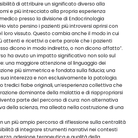
lità di attribuire un significato diverso alla
mi e più intrecciato alla propria esperienza
 medico presso la divisione di Endocrinologia
 visto persino i pazienti più introversi aprirsi con
l loro vissuto. Questo cambia anche il modo in cui
 attenti e ricettivi a certe parole che i pazienti
so dicono in modo indiretto, o non dicono affatto”.
rso ha avuto un impatto significativo non solo sul
: una maggiore attenzione al linguaggio dei
 relazione più simmetrica e fondata sulla fiducia; una
 sua interezza e non esclusivamente la patologia.
erso tredici fiabe originali, un’esperienza collettiva che
razione dominante della malattia e di riappropriarsi
diventa parte del percorso di cura: non alternativa
a della scienza, ma alleata nella costruzione di una
 in un più ampio percorso di riflessione sulla centralità
ibilità di integrare strumenti narrativi nei contesti
ezza, adesione terapeutica e qualità della