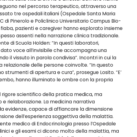
i seguono nel percorso terapeutico, attraverso una
ressato tre ospedali italiani (Ospedale Santa Maria
C di Pinerolo e Policlinico Universitario Campus Bio-
a fiaba, pazienti e caregiver hanno esplorato insieme
i spesso assenti nella narrazione clinica tradizionale.
ente di Scuola Holden: “In questi laboratori,
o dato voce all’invisibile che accompagna una
 il vissuto in parola condivisa”. Incontri in cui la
a relazionale delle persone coinvolte. “In questo
o strumenti di apertura e cura”, prosegue Losito. “E’
grembo, hanno illuminato le ombre con la propria
il rigore scientifico della pratica medica, ma
o e rielaborazione. La medicina narrativa
a evidenze, capace di affiancare la dimensione
ione dell’esperienza soggettiva della malattia.
gente medico di Endocrinologia presso l’Ospedale
clinici e gli esami ci dicono molto della malattia, ma