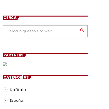
CERCA
search
PARTNERS
CATEGORÍAS
Dall'Italia
España