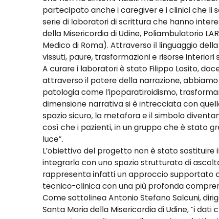
partecipato anche i caregiver e i clinici che l
serie di laboratori di scrittura che hanno inte
della Misericordia di Udine, Poliambulatorio LAR
Medico di Roma). Attraverso il linguaggio dell
vissuti, paure, trasformazioni e risorse interior
A curare i laboratori è stato Filippo Losito, doc
attraverso il potere della narrazione, abbiam
patologia come l’ipoparatiroidismo, trasformando
dimensione narrativa si è intrecciata con quell
spazio sicuro, la metafora e il simbolo diventan
così che i pazienti, in un gruppo che è stato 
luce”.
L’obiettivo del progetto non è stato sostituire 
integrarlo con uno spazio strutturato di ascolt
rappresenta infatti un approccio supportato d
tecnico-clinica con una più profonda comprens
Come sottolinea Antonio Stefano Salcuni, diri
Santa Maria della Misericordia di Udine, “i dati 