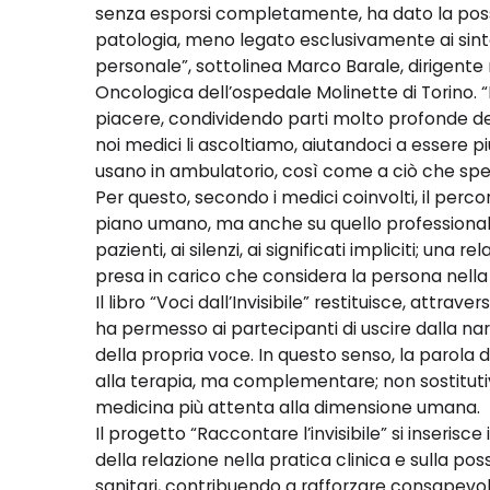
senza esporsi completamente, ha dato la possibi
patologia, meno legato esclusivamente ai sinto
personale”, sottolinea Marco Barale, dirigente
Oncologica dell’ospedale Molinette di Torino. “Ho
piacere, condividendo parti molto profonde de
noi medici li ascoltiamo, aiutandoci a essere più
usano in ambulatorio, così come a ciò che spes
Per questo, secondo i medici coinvolti, il perco
piano umano, ma anche su quello professionale
pazienti, ai silenzi, ai significati impliciti; una
presa in carico che considera la persona nella
Il libro “Voci dall’Invisibile” restituisce, attrav
ha permesso ai partecipanti di uscire dalla nar
della propria voce. In questo senso, la parola 
alla terapia, ma complementare; non sostitutiv
medicina più attenta alla dimensione umana.
Il progetto “Raccontare l’invisibile” si inserisce
della relazione nella pratica clinica e sulla poss
sanitari, contribuendo a rafforzare consapevol