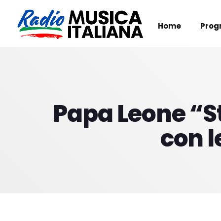
Home
Prog
Papa Leone “St
con l