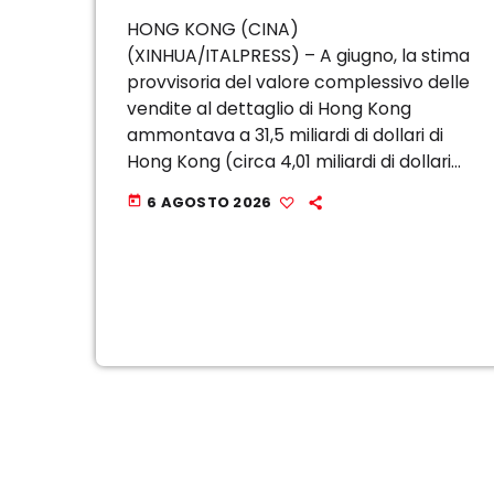
HONG KONG (CINA)
(XINHUA/ITALPRESS) – A giugno, la stima
provvisoria del valore complessivo delle
vendite al dettaglio di Hong Kong
ammontava a 31,5 miliardi di dollari di
Hong Kong (circa 4,01 miliardi di dollari
statunitensi), con un aumento del 4,6%
6 AGOSTO 2026
today
su base annua, secondo i dati ufficiali
pubblicati ieri. Nello […]