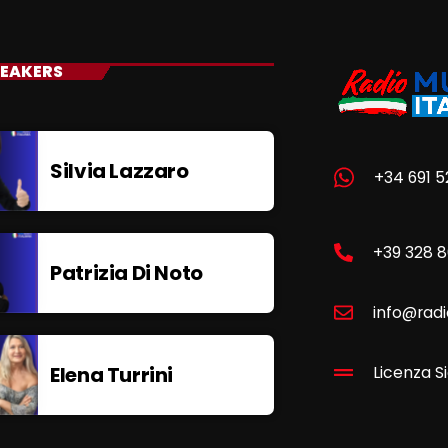
EAKERS
Silvia Lazzaro
+34 691 5
+39 328 
Patrizia Di Noto
info@radi
Elena Turrini
Licenza Si