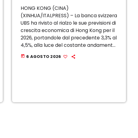
HONG KONG (CINA)
(XINHUA/ITALPRESS) – La banca svizzera
UBS ha rivisto al rialzo le sue previsioni di
crescita economica di Hong Kong per il
2026, portandole dal precedente 3,3% al
4,5%, alla luce del costante andamento
positivo dell’economia. Lunedi la banca
6 AGOSTO 2026
today
ha affermato che le esportazioni ad
alto valore aggiunto […]