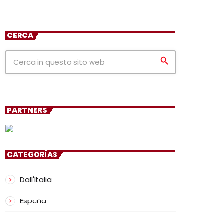
CERCA
search
PARTNERS
CATEGORÍAS
Dall'Italia
España