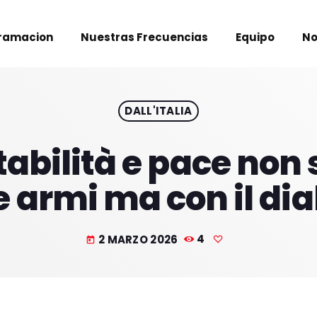
ramacion
Nuestras Frecuencias
Equipo
No
DALL'ITALIA
abilità e pace non 
e armi ma con il di
2 MARZO 2026
4
today