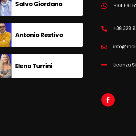
Salvo Giordano
+34 691 5
+39 328 
Antonio Restivo
info@radi
Elena Turrini
Licenza Si