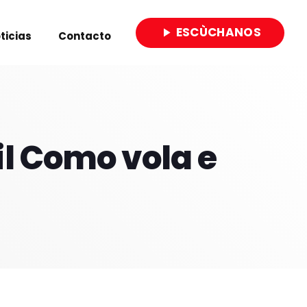
ESCÙCHANOS
play_arrow
ticias
Contacto
close
il Como vola e