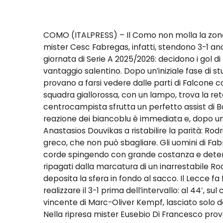
COMO (ITALPRESS) – Il Como non molla la zona 
mister Cesc Fabregas, infatti, stendono 3-1 anc
giornata di Serie A 2025/2026: decidono i gol d
vantaggio salentino. Dopo un’iniziale fase di st
provano a farsi vedere dalle parti di Falcone co
squadra giallorossa, con un lampo, trova la ret
centrocampista sfrutta un perfetto assist di 
reazione dei biancoblu è immediata e, dopo un p
Anastasios Douvikas a ristabilire la parità: Rodr
greco, che non può sbagliare. Gli uomini di Fabr
corde spingendo con grande costanza e determin
ripagati dalla marcatura di un inarrestabile Ro
deposita la sfera in fondo al sacco. Il Lecce fa
realizzare il 3-1 prima dell’intervallo: al 44′, su
vincente di Marc-Oliver Kempf, lasciato solo d
Nella ripresa mister Eusebio Di Francesco prova 