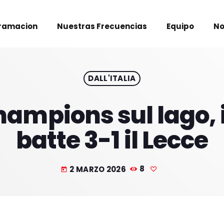
ramacion
Nuestras Frecuencias
Equipo
No
DALL'ITALIA
ampions sul lago, 
batte 3-1 il Lecce
2 MARZO 2026
8
today