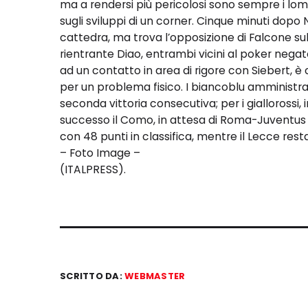
ma a rendersi più pericolosi sono sempre i lomb
sugli sviluppi di un corner. Cinque minuti dopo 
cattedra, ma trova l’opposizione di Falcone sul 
rientrante Diao, entrambi vicini al poker negato
ad un contatto in area di rigore con Siebert,
per un problema fisico. I biancoblu amministrano
seconda vittoria consecutiva; per i giallorossi, i
successo il Como, in attesa di Roma-Juventus
con 48 punti in classifica, mentre il Lecce res
– Foto Image –
(ITALPRESS).
SCRITTO DA:
WEBMASTER