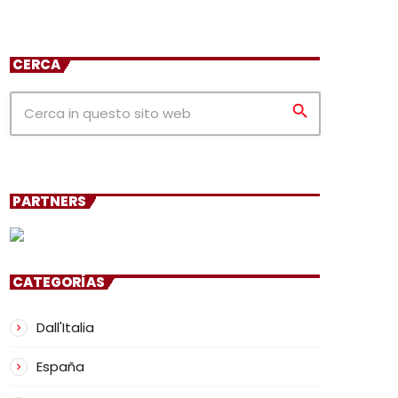
CERCA
search
PARTNERS
CATEGORÍAS
Dall'Italia
España