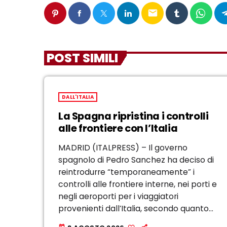
email
POST SIMILI
DALL'ITALIA
La Spagna ripristina i controlli
alle frontiere con l’Italia
MADRID (ITALPRESS) – Il governo
spagnolo di Pedro Sanchez ha deciso di
reintrodurre “temporaneamente” i
controlli alle frontiere interne, nei porti e
negli aeroporti per i viaggiatori
provenienti dall’Italia, secondo quanto
riporta El Pais. I controlli saranno
today