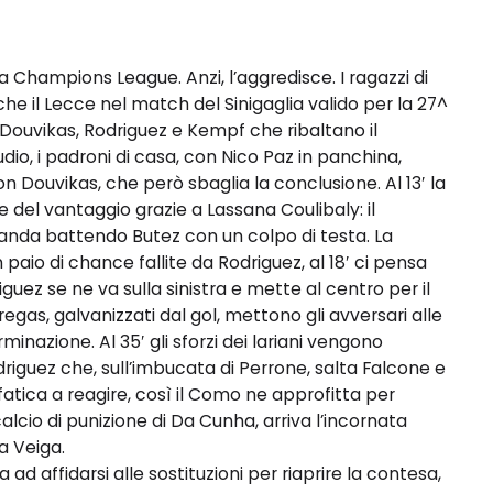
Champions League. Anzi, l’aggredisce. I ragazzi di
he il Lecce nel match del Sinigaglia valido per la 27^
i Douvikas, Rodriguez e Kempf che ribaltano il
udio, i padroni di casa, con Nico Paz in panchina,
n Douvikas, che però sbaglia la conclusione. Al 13′ la
e del vantaggio grazie a Lassana Coulibaly: il
Banda battendo Butez con un colpo di testa. La
aio di chance fallite da Rodriguez, al 18′ ci pensa
iguez se ne va sulla sinistra e mette al centro per il
egas, galvanizzati dal gol, mettono gli avversari alle
azione. Al 35′ gli sforzi dei lariani vengono
driguez che, sull’imbucata di Perrone, salta Falcone e
 fatica a reagire, così il Como ne approfitta per
l calcio di punizione di Da Cunha, arriva l’incornata
a Veiga.
ad affidarsi alle sostituzioni per riaprire la contesa,