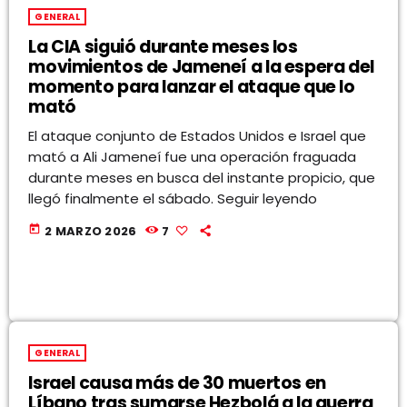
GENERAL
La CIA siguió durante meses los
movimientos de Jameneí a la espera del
momento para lanzar el ataque que lo
mató
El ataque conjunto de Estados Unidos e Israel que
mató a Ali Jameneí fue una operación fraguada
durante meses en busca del instante propicio, que
llegó finalmente el sábado. Seguir leyendo
today
2 MARZO 2026
7
GENERAL
Israel causa más de 30 muertos en
Líbano tras sumarse Hezbolá a la guerra