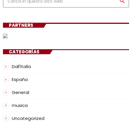
search
PARTNERS
CATEGORÍAS
Dall'Italia
España
General
musica
Uncategorized