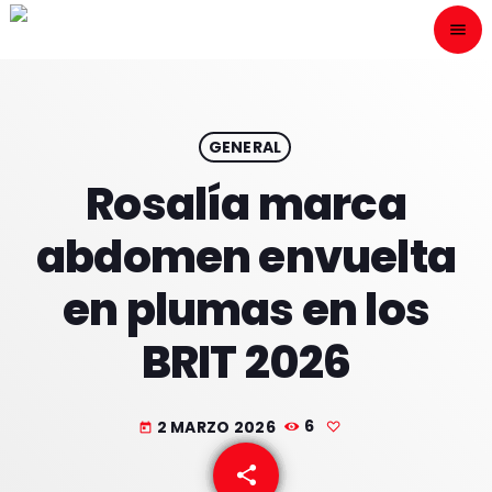
menu
close
ESCÙCHANOS
play_arrow
GENERAL
Rosalía marca
play_arrow
ONAIR
abdomen envuelta
en plumas en los
BRIT 2026
HOME
PROGRAMACION
2 MARZO 2026
6
today
NUESTRAS FRECUENCIAS
share
email