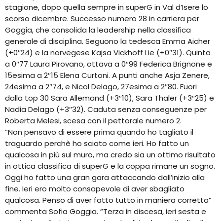
stagione, dopo quella sempre in superG in Val d’Isere lo
scorso dicembre. Successo numero 28 in carriera per
Goggia, che consolida la leadership nella classifica
generale di disciplina. Seguono la tedesca Emma Aicher
(+0″24) e la norvegese Kajsa Vickhoff Lie (+0″31). Quinta
a 0″77 Laura Pirovano, ottava a 0″99 Federica Brignone e
15esima a 2″15 Elena Curtoni. A punti anche Asja Zenere,
24esima a 2″74, e Nicol Delago, 27esima a 2″80. Fuori
dalla top 30 Sara Allemand (+3″10), Sara Thaler (+3″25) e
Nadia Delago (+3″32). Caduta senza conseguenze per
Roberta Melesi, scesa con il pettorale numero 2.
“Non pensavo di essere prima quando ho tagliato il
traguardo perchè ho sciato come ieri. Ho fatto un
qualcosa in più sul muro, ma credo sia un ottimo risultato
in ottica classifica di superG e la coppa rimane un sogno.
Oggi ho fatto una gran gara attaccando dall’inizio alla
fine. Ieri ero molto consapevole di aver sbagliato
qualcosa. Penso di aver fatto tutto in maniera corretta”
commenta Sofia Goggia. “Terza in discesa, ieri sesta e