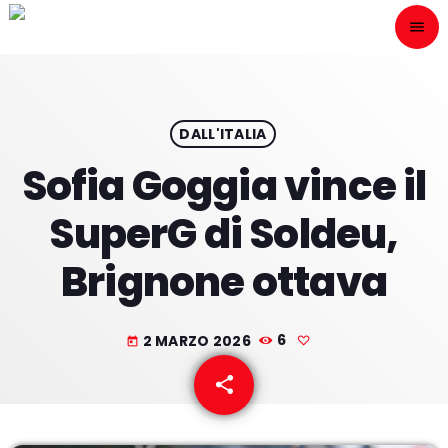
menu
close
ESCÙCHANOS
play_arrow
DALL'ITALIA
Sofia Goggia vince il
play_arrow
ONAIR
SuperG di Soldeu,
Brignone ottava
HOME
2 MARZO 2026
6
today
PROGRAMACION
share
email
NUESTRAS FRECUENCIAS