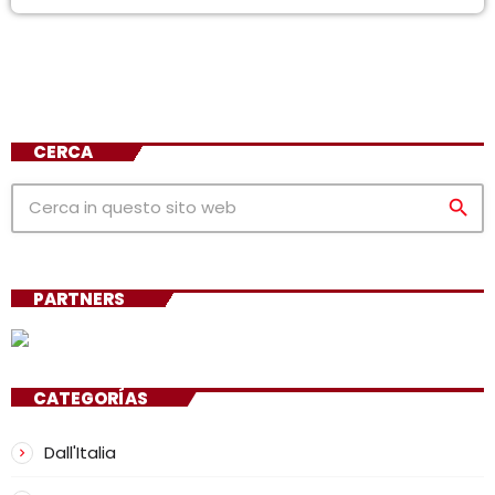
CERCA
search
PARTNERS
CATEGORÍAS
Dall'Italia