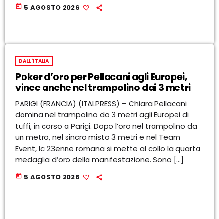
today
5 AGOSTO 2026
DALL'ITALIA
Poker d’oro per Pellacani agli Europei,
vince anche nel trampolino dai 3 metri
PARIGI (FRANCIA) (ITALPRESS) – Chiara Pellacani
domina nel trampolino da 3 metri agli Europei di
tuffi, in corso a Parigi. Dopo l’oro nel trampolino da
un metro, nel sincro misto 3 metri e nel Team
Event, la 23enne romana si mette al collo la quarta
medaglia d’oro della manifestazione. Sono […]
today
5 AGOSTO 2026