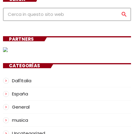
search
PARTNERS
CATEGORÍAS
Dall'Italia
España
General
musica
Uncategorized