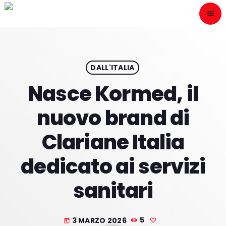
menu
close
ESCÙCHANOS
play_arrow
DALL'ITALIA
Nasce Kormed, il
play_arrow
ONAIR
nuovo brand di
Clariane Italia
dedicato ai servizi
HOME
sanitari
PROGRAMACION
NUESTRAS FRECUENCIAS
3 MARZO 2026
5
today