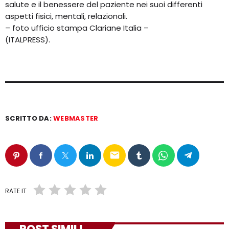
salute e il benessere del paziente nei suoi differenti
aspetti fisici, mentali, relazionali.
– foto ufficio stampa Clariane Italia –
(ITALPRESS).
SCRITTO DA:
WEBMASTER
email
RATE IT
POST SIMILI