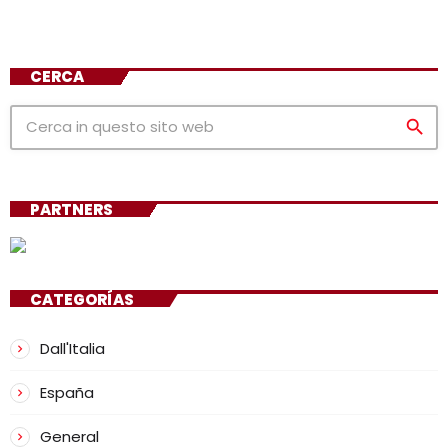
CERCA
search
PARTNERS
CATEGORÍAS
Dall'Italia
España
General