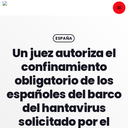
menu
close
ESCÙCHANOS
play_arrow
ESPAÑA
Un juez autoriza el
play_arrow
ONAIR
confinamiento
obligatorio de los
españoles del barco
HOME
del hantavirus
PROGRAMACION
solicitado por el
NUESTRAS FRECUENCIAS