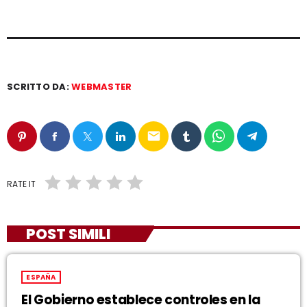
SCRITTO DA:
WEBMASTER
email
RATE IT
POST SIMILI
ESPAÑA
El Gobierno establece controles en la