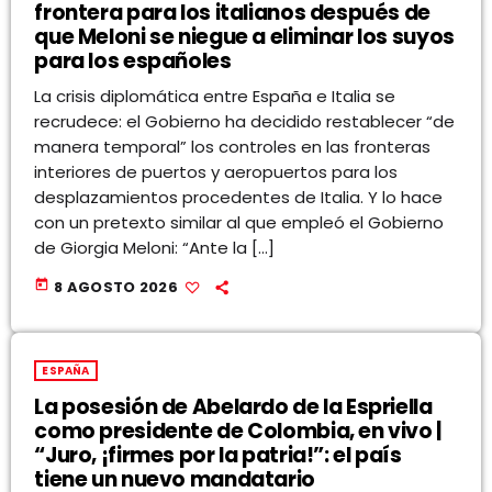
frontera para los italianos después de
que Meloni se niegue a eliminar los suyos
para los españoles
La crisis diplomática entre España e Italia se
recrudece: el Gobierno ha decidido restablecer “de
manera temporal” los controles en las fronteras
interiores de puertos y aeropuertos para los
desplazamientos procedentes de Italia. Y lo hace
con un pretexto similar al que empleó el Gobierno
de Giorgia Meloni: “Ante la […]
today
8 AGOSTO 2026
ESPAÑA
La posesión de Abelardo de la Espriella
como presidente de Colombia, en vivo |
“Juro, ¡firmes por la patria!”: el país
tiene un nuevo mandatario