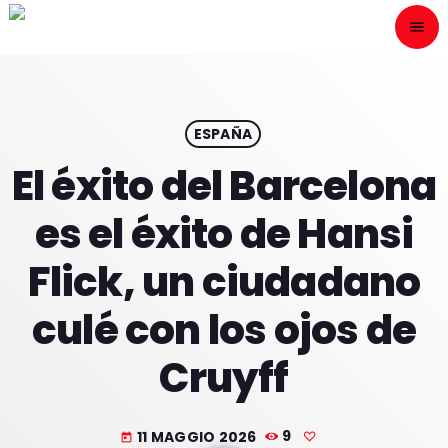
menu
close
ESCÙCHANOS
play_arrow
ESPAÑA
El éxito del Barcelona
play_arrow
ONAIR
es el éxito de Hansi
Flick, un ciudadano
culé con los ojos de
HOME
Cruyff
PROGRAMACION
NUESTRAS FRECUENCIAS
11 MAGGIO 2026
9
today