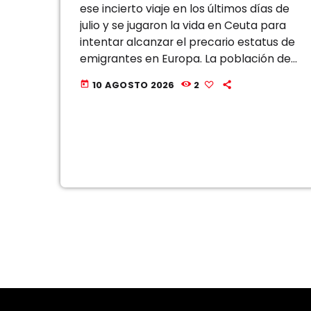
ese incierto viaje en los últimos días de
julio y se jugaron la vida en Ceuta para
intentar alcanzar el precario estatus de
emigrantes en Europa. La población de
ese enclave español en el Norte de […]
10 AGOSTO 2026
2
today