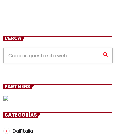
CERCA
search
PARTNERS
CATEGORÍAS
Dall'Italia