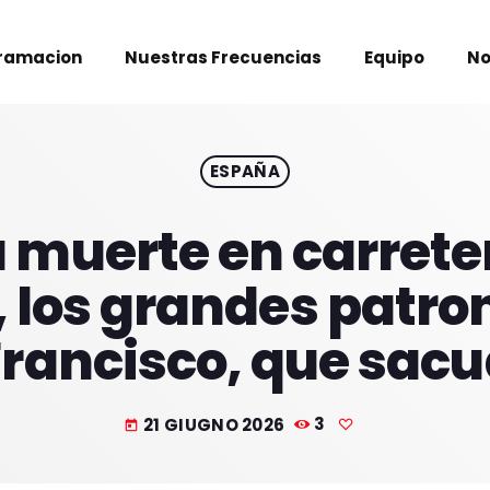
ramacion
Nuestras Frecuencias
Equipo
No
ESPAÑA
 muerte en carrete
 los grandes patrono
Francisco, que sacu
21 GIUGNO 2026
3
today