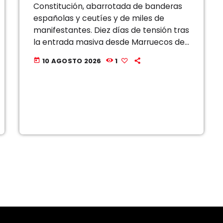
Constitución, abarrotada de banderas
españolas y ceutíes y de miles de
manifestantes. Diez días de tensión tras
la entrada masiva desde Marruecos de
más de 70.000 personas en la ciudad
10 AGOSTO 2026
1
today
desembocan este domingo en este […]