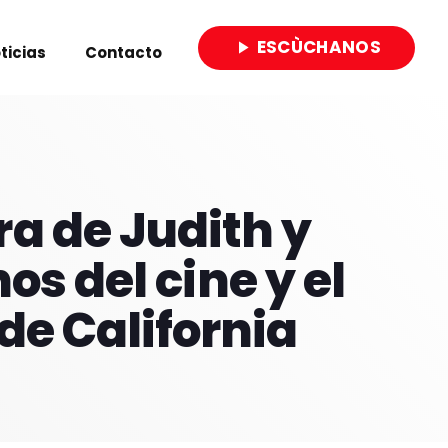
ESCÙCHANOS
play_arrow
ticias
Contacto
close
ra de Judith y
s del cine y el
de California