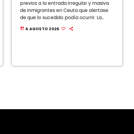
previos a la entrada irregular y masiva
de inmigrantes en Ceuta que alertase
de que lo sucedido podía ocurrir. La
jueza María Tardón ha dado el paso a
6 AGOSTO 2026
today
raíz […]