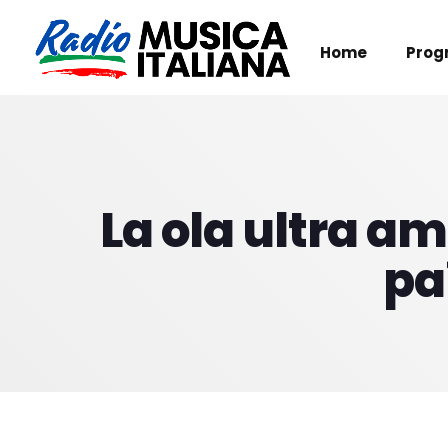
Home
Prog
La ola ultra a
pa