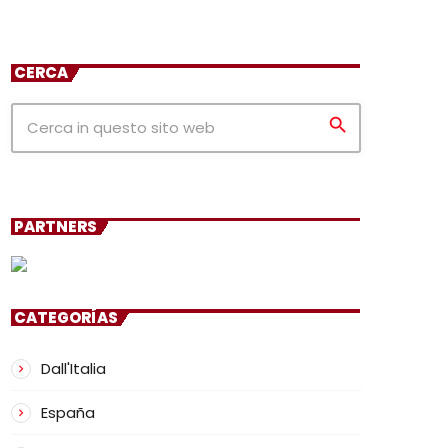
CERCA
search
PARTNERS
CATEGORÍAS
Dall'Italia
España