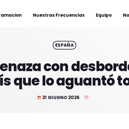
ramacion
Nuestras Frecuencias
Equipo
No
ESPAÑA
menaza con desbord
ís que lo aguantó t
21 GIUGNO 2026
today