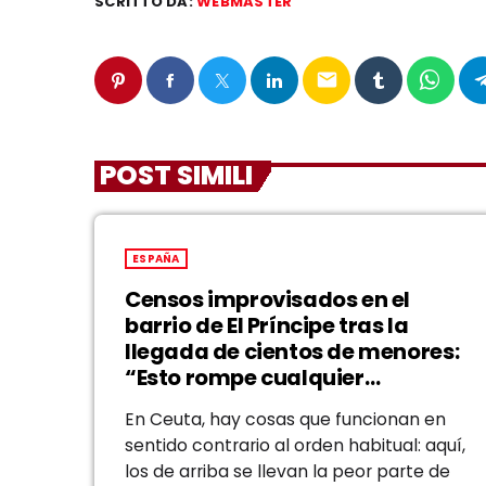
SCRITTO DA:
WEBMASTER
email
POST SIMILI
ESPAÑA
Censos improvisados en el
barrio de El Príncipe tras la
llegada de cientos de menores:
“Esto rompe cualquier
parámetro”
En Ceuta, hay cosas que funcionan en
sentido contrario al orden habitual: aquí,
los de arriba se llevan la peor parte de