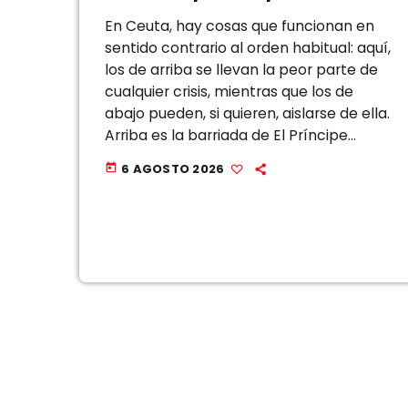
parámetro”
En Ceuta, hay cosas que funcionan en
sentido contrario al orden habitual: aquí,
los de arriba se llevan la peor parte de
cualquier crisis, mientras que los de
abajo pueden, si quieren, aislarse de ella.
Arriba es la barriada de El Príncipe
Alfonso, que sigue cargando con la
6 AGOSTO 2026
today
vitola de […]