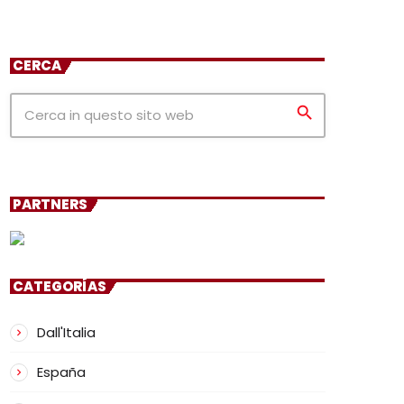
CERCA
search
PARTNERS
CATEGORÍAS
Dall'Italia
España