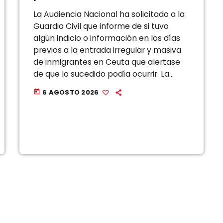
masiva en Ceuta
La Audiencia Nacional ha solicitado a la
Guardia Civil que informe de si tuvo
algún indicio o información en los días
previos a la entrada irregular y masiva
de inmigrantes en Ceuta que alertase
de que lo sucedido podía ocurrir. La
jueza María Tardón ha dado el paso a
6 AGOSTO 2026
today
raíz […]