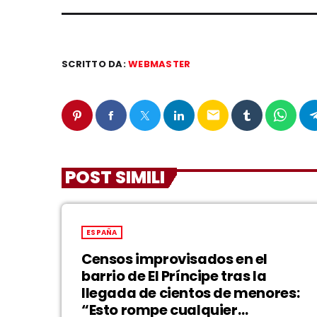
SCRITTO DA:
WEBMASTER
email
POST SIMILI
ESPAÑA
Censos improvisados en el
barrio de El Príncipe tras la
llegada de cientos de menores:
“Esto rompe cualquier