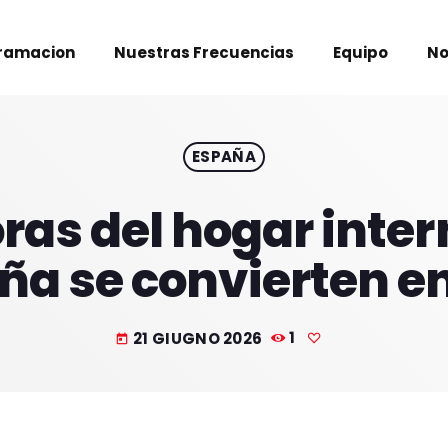
ramacion
Nuestras Frecuencias
Equipo
No
ESPAÑA
ras del hogar inter
ña se convierten en
21 GIUGNO 2026
1
today