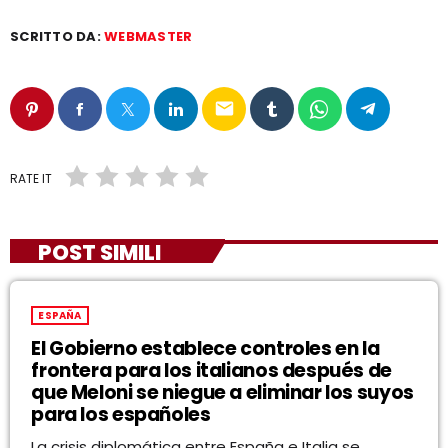
SCRITTO DA:
WEBMASTER
email
RATE IT
POST SIMILI
ESPAÑA
El Gobierno establece controles en la
frontera para los italianos después de
que Meloni se niegue a eliminar los suyos
para los españoles
La crisis diplomática entre España e Italia se