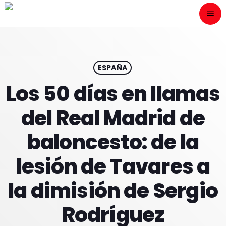
menu
close
ESCÙCHANOS
play_arrow
ESPAÑA
Los 50 días en llamas
play_arrow
ONAIR
del Real Madrid de
baloncesto: de la
lesión de Tavares a
HOME
la dimisión de Sergio
PROGRAMACION
Rodríguez
NUESTRAS FRECUENCIAS