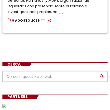
Derechos Humanos (AMDH), organización de
izquierdas con presencia sobre el terreno e
investigaciones propias, ha […]
today
8 AGOSTO 2026
CERCA
search
PARTNERS