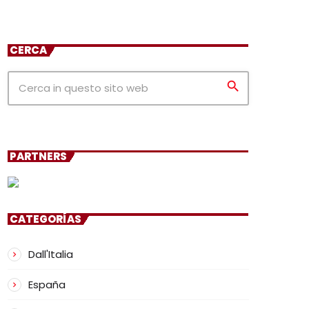
CERCA
search
PARTNERS
CATEGORÍAS
Dall'Italia
España