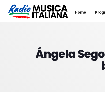
Home
Prog
Ángela Segov