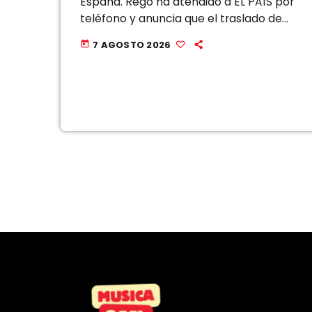
España. Rego ha atendido a EL PAÍS por
teléfono y anuncia que el traslado de
los menores migrantes a las
7 AGOSTO 2026
today
comunidades autónomas se hará […]