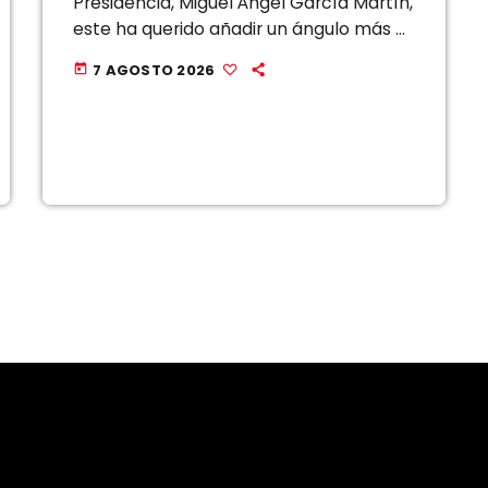
Presidencia, Miguel Ángel García Martín,
este ha querido añadir un ángulo más a
la polémica, una reflexión que, a su
7 AGOSTO 2026
today
juicio, se está pasando por […]