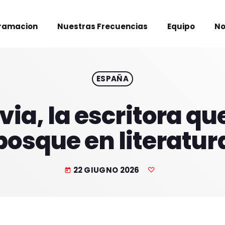
ramacion
Nuestras Frecuencias
Equipo
No
ESPAÑA
ia, la escritora que
bosque en literatur
22 GIUGNO 2026
today